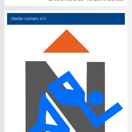
steide-runners e.V.