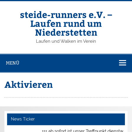
Zum
Inhalt
springen
steide-runners e.V. –
Laufen rund um
Niederstetten
Laufen und Walken im Verein
MENÜ
Aktivieren
News Ticker
+++ ab sofort ist unser Treffpunkt dienstags