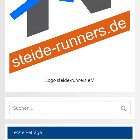
Logo steide-runners e.V.
Letzte Beträge