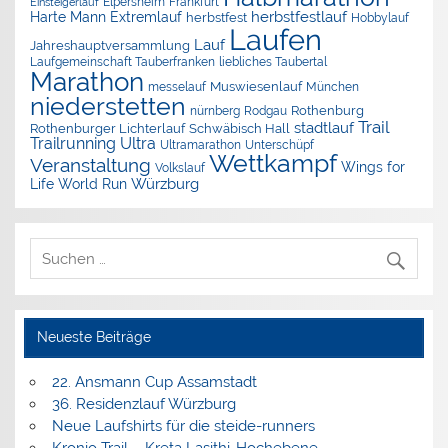
Elpersheim
Frankfurt
Einsteigerlauf
herbstfestlauf
Harte Mann Extremlauf
herbstfest
Hobbylauf
Laufen
Lauf
Jahreshauptversammlung
Laufgemeinschaft Tauberfranken
liebliches Taubertal
Marathon
Muswiesenlauf
München
messelauf
niederstetten
nürnberg
Rothenburg
Rodgau
Trail
stadtlauf
Rothenburger Lichterlauf
Schwäbisch Hall
Trailrunning
Ultra
Ultramarathon
Unterschüpf
Wettkampf
Veranstaltung
Wings for
Volkslauf
Würzburg
Life World Run
Neueste Beiträge
22. Ansmann Cup Assamstadt
36. Residenzlauf Würzburg
Neue Laufshirts für die steide-runners