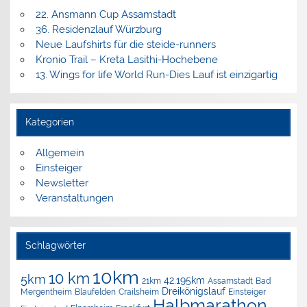
22. Ansmann Cup Assamstadt
36. Residenzlauf Würzburg
Neue Laufshirts für die steide-runners
Kronio Trail – Kreta Lasithi-Hochebene
13. Wings for life World Run-Dies Lauf ist einzigartig
Kategorien
Allgemein
Einsteiger
Newsletter
Veranstaltungen
Schlagwörter
10km
10 km
5km
42.195km
Assamstadt
Bad
21km
Dreikönigslauf
Mergentheim
Blaufelden
Crailsheim
Einsteiger
Halbmarathon