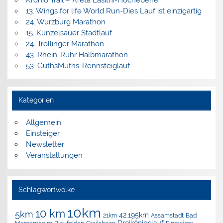
Kronio Trail – Kreta Lasithi-Hochebene
13. Wings for life World Run-Dies Lauf ist einzigartig
24. Würzburg Marathon
15. Künzelsauer Stadtlauf
24. Trollinger Marathon
43. Rhein-Ruhr Halbmarathon
53. GuthsMuths-Rennsteiglauf
Kategorien
Allgemein
Einsteiger
Newsletter
Veranstaltungen
Schlagwortwolke
10km
10 km
5km
42.195km
Assamstadt
Bad
21km
Dreikönigslauf