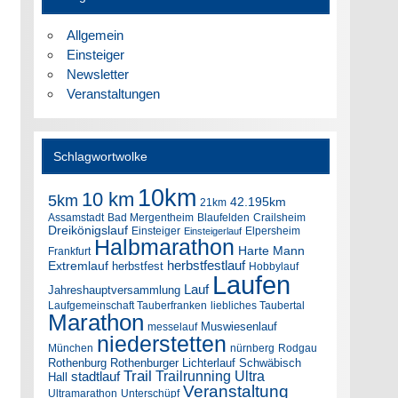
Allgemein
Einsteiger
Newsletter
Veranstaltungen
Schlagwortwolke
10km
10 km
5km
42.195km
21km
Assamstadt
Bad Mergentheim
Blaufelden
Crailsheim
Dreikönigslauf
Einsteiger
Elpersheim
Einsteigerlauf
Halbmarathon
Harte Mann
Frankfurt
herbstfestlauf
Extremlauf
herbstfest
Hobbylauf
Laufen
Lauf
Jahreshauptversammlung
Laufgemeinschaft Tauberfranken
liebliches Taubertal
Marathon
Muswiesenlauf
messelauf
niederstetten
München
nürnberg
Rodgau
Rothenburg
Rothenburger Lichterlauf
Schwäbisch
Trail
Trailrunning
Ultra
stadtlauf
Hall
Veranstaltung
Ultramarathon
Unterschüpf