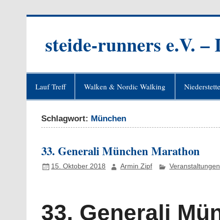
Zum
Inhalt
springen
steide-runners e.V. –
Lauf Treff
Walken & Nordic Walking
Niederstett
Schlagwort:
München
33. Generali München Marathon
15. Oktober 2018
Armin Zipf
Veranstaltungen
33. Generali Mü