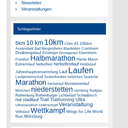
Newsletter
Veranstaltungen
Schlagwörter
10km
10 km
5km
42.195km
21km
Assamstadt
Bad Mergentheim
Blaufelden
Crailsheim
Dreikönigslauf
Einsteiger
Elpersheim
Einsteigerlauf
Halbmarathon
Harte Mann
Frankfurt
herbstfestlauf
Extremlauf
herbstfest
Hobbylauf
Laufen
Lauf
Jahreshauptversammlung
Laufgemeinschaft Tauberfranken
liebliches Taubertal
Marathon
Muswiesenlauf
messelauf
niederstetten
München
nürnberg
Rodgau
Rothenburg
Rothenburger Lichterlauf
Schwäbisch
Trail
Trailrunning
Ultra
stadtlauf
Hall
Veranstaltung
Ultramarathon
Unterschüpf
Wettkampf
Wings for Life World
Volkslauf
Würzburg
Run