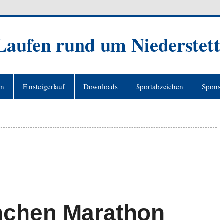
 Laufen rund um Niederstet
en
Einsteigerlauf
Downloads
Sportabzeichen
Spons
nchen Marathon