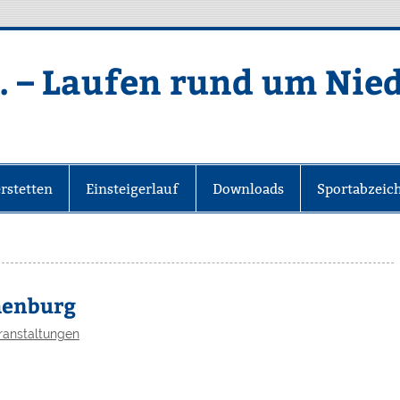
. – Laufen rund um Nie
rstetten
Einsteigerlauf
Downloads
Sportabzeic
thenburg
ranstaltungen