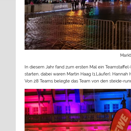
Markt
In diesem Jahr fand zum ersten Mal ein Teamstaffel-
starten, dabei waren Martin Haag (1.Läufer), Hannah He
Von 28 Teams belegte das Team von den steide-runner