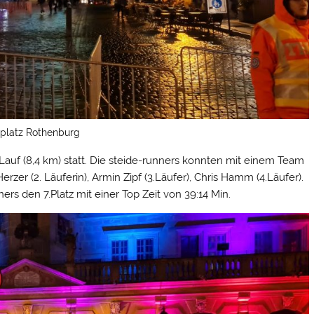
platz Rothenburg
Lauf (8,4 km) statt. Die steide-runners konnten mit einem Team
rzer (2. Läuferin), Armin Zipf (3.Läufer), Chris Hamm (4.Läufer).
s den 7.Platz mit einer Top Zeit von 39:14 Min.