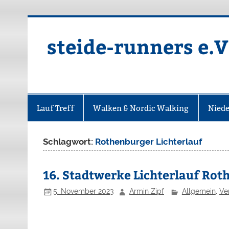
Zum
Inhalt
springen
steide-runners e.V
Lauf Treff
Walken & Nordic Walking
Niede
Schlagwort:
Rothenburger Lichterlauf
16. Stadtwerke Lichterlauf Ro
5. November 2023
Armin Zipf
Allgemein
,
Ve