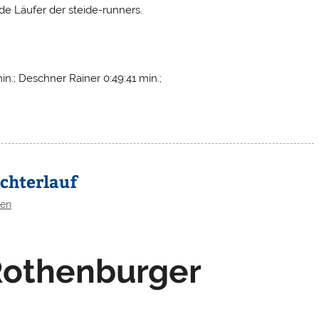
de Läufer der steide-runners.
n.; Deschner Rainer 0:49:41 min.;
ichterlauf
gen
Rothenburger