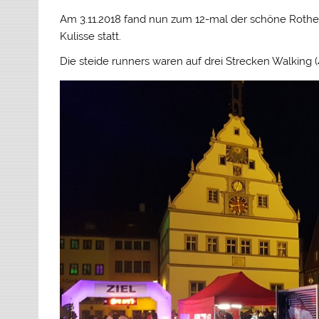
Am 3.11.2018 fand nun zum 12-mal der schöne Rothen
Kulisse statt.
Die steide runners waren auf drei Strecken Walking 