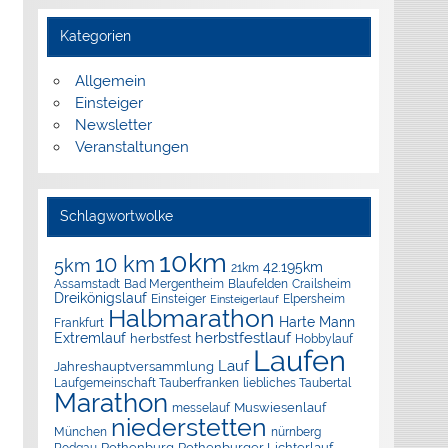
Kategorien
Allgemein
Einsteiger
Newsletter
Veranstaltungen
Schlagwortwolke
10km
10 km
5km
42.195km
21km
Assamstadt
Bad Mergentheim
Blaufelden
Crailsheim
Dreikönigslauf
Elpersheim
Einsteiger
Einsteigerlauf
Halbmarathon
Harte Mann
Frankfurt
herbstfestlauf
Extremlauf
herbstfest
Hobbylauf
Laufen
Lauf
Jahreshauptversammlung
Laufgemeinschaft Tauberfranken
liebliches Taubertal
Marathon
Muswiesenlauf
messelauf
niederstetten
München
nürnberg
Rothenburg
Rothenburger Lichterlauf