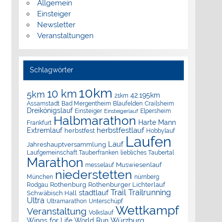
Allgemein
Einsteiger
Newsletter
Veranstaltungen
Schlagwörter
10km
10 km
5km
42.195km
21km
Assamstadt
Bad Mergentheim
Blaufelden
Crailsheim
Dreikönigslauf
Elpersheim
Einsteiger
Einsteigerlauf
Halbmarathon
Harte Mann
Frankfurt
herbstfestlauf
Extremlauf
herbstfest
Hobbylauf
Laufen
Lauf
Jahreshauptversammlung
Laufgemeinschaft Tauberfranken
liebliches Taubertal
Marathon
Muswiesenlauf
messelauf
niederstetten
München
nürnberg
Rothenburg
Rothenburger Lichterlauf
Rodgau
Trail
Trailrunning
stadtlauf
Schwäbisch Hall
Ultra
Ultramarathon
Unterschüpf
Wettkampf
Veranstaltung
Volkslauf
Würzburg
Wings for Life World Run