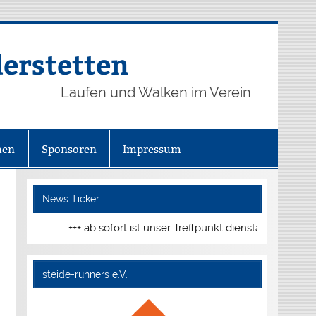
derstetten
Laufen und Walken im Verein
hen
Sponsoren
Impressum
News Ticker
+++ ab sofort ist unser Treffpunkt dienstags und donnerstags um
steide-runners e.V.