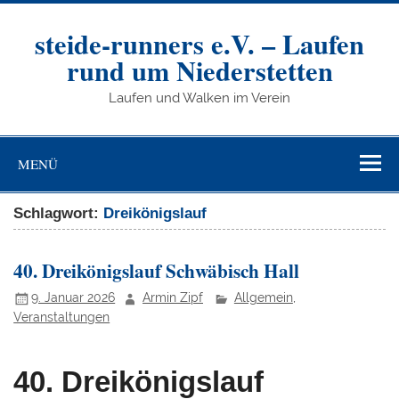
Zum
Inhalt
springen
steide-runners e.V. – Laufen
rund um Niederstetten
Laufen und Walken im Verein
MENÜ
Schlagwort:
Dreikönigslauf
40. Dreikönigslauf Schwäbisch Hall
9. Januar 2026
Armin Zipf
Allgemein
,
Veranstaltungen
40. Dreikönigslauf