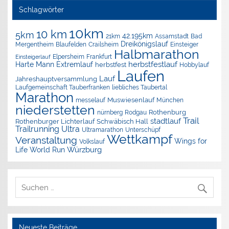
Schlagwörter
10km
10 km
5km
42.195km
Assamstadt
Bad
21km
Dreikönigslauf
Mergentheim
Blaufelden
Crailsheim
Einsteiger
Halbmarathon
Elpersheim
Frankfurt
Einsteigerlauf
herbstfestlauf
Harte Mann Extremlauf
herbstfest
Hobbylauf
Laufen
Lauf
Jahreshauptversammlung
Laufgemeinschaft Tauberfranken
liebliches Taubertal
Marathon
Muswiesenlauf
München
messelauf
niederstetten
nürnberg
Rothenburg
Rodgau
Trail
stadtlauf
Rothenburger Lichterlauf
Schwäbisch Hall
Trailrunning
Ultra
Ultramarathon
Unterschüpf
Wettkampf
Veranstaltung
Wings for
Volkslauf
Würzburg
Life World Run
Neueste Beiträge