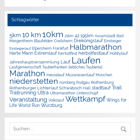
Schlagwörter
10km
10 km
5km
42.195km
Assamstadt
Bad
21km
Dreikönigslauf
Mergentheim
Blaufelden
Crailsheim
Einsteiger
Halbmarathon
Elpersheim
Frankfurt
Einsteigerlauf
herbstfestlauf
Harte Mann Extremlauf
herbstfest
Hobbylauf
Laufen
Lauf
Jahreshauptversammlung
Laufgemeinschaft Tauberfranken
liebliches Taubertal
Marathon
Muswiesenlauf
München
messelauf
niederstetten
nürnberg
Rothenburg
Rodgau
Trail
stadtlauf
Rothenburger Lichterlauf
Schwäbisch Hall
Trailrunning
Ultra
Ultramarathon
Unterschüpf
Wettkampf
Veranstaltung
Wings for
Volkslauf
Würzburg
Life World Run