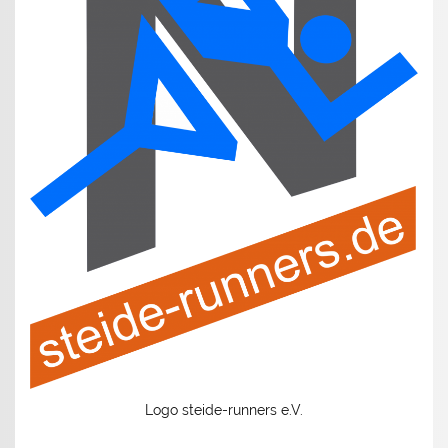
Logo steide-runners e.V.