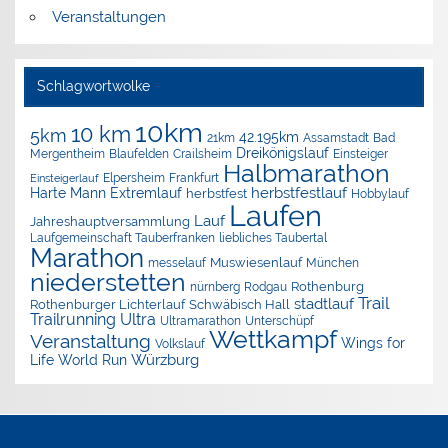
Veranstaltungen
Schlagwortwolke
10km
10 km
5km
42.195km
Assamstadt
Bad
21km
Dreikönigslauf
Mergentheim
Blaufelden
Crailsheim
Einsteiger
Halbmarathon
Elpersheim
Frankfurt
Einsteigerlauf
herbstfestlauf
Harte Mann Extremlauf
herbstfest
Hobbylauf
Laufen
Lauf
Jahreshauptversammlung
Laufgemeinschaft Tauberfranken
liebliches Taubertal
Marathon
Muswiesenlauf
München
messelauf
niederstetten
nürnberg
Rothenburg
Rodgau
Trail
stadtlauf
Rothenburger Lichterlauf
Schwäbisch Hall
Trailrunning
Ultra
Ultramarathon
Unterschüpf
Wettkampf
Veranstaltung
Wings for
Volkslauf
Würzburg
Life World Run