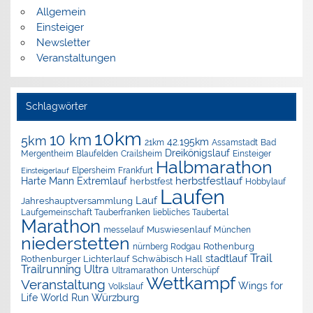
Allgemein
Einsteiger
Newsletter
Veranstaltungen
Schlagwörter
10km
10 km
5km
42.195km
Assamstadt
Bad
21km
Dreikönigslauf
Mergentheim
Blaufelden
Crailsheim
Einsteiger
Halbmarathon
Elpersheim
Frankfurt
Einsteigerlauf
herbstfestlauf
Harte Mann Extremlauf
herbstfest
Hobbylauf
Laufen
Lauf
Jahreshauptversammlung
Laufgemeinschaft Tauberfranken
liebliches Taubertal
Marathon
Muswiesenlauf
München
messelauf
niederstetten
nürnberg
Rothenburg
Rodgau
Trail
stadtlauf
Rothenburger Lichterlauf
Schwäbisch Hall
Trailrunning
Ultra
Ultramarathon
Unterschüpf
Wettkampf
Veranstaltung
Wings for
Volkslauf
Würzburg
Life World Run