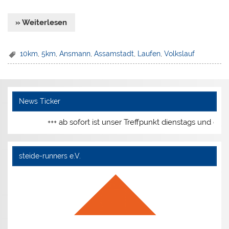
» Weiterlesen
10km
,
5km
,
Ansmann
,
Assamstadt
,
Laufen
,
Volkslauf
News Ticker
+++ ab sofort ist unser Treffpunkt dienstags und donnerst
steide-runners e.V.