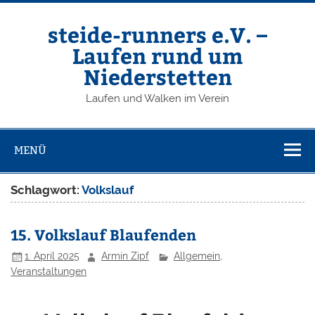
Zum
Inhalt
springen
steide-runners e.V. –
Laufen rund um
Niederstetten
Laufen und Walken im Verein
MENÜ
Schlagwort:
Volkslauf
15. Volkslauf Blaufenden
1. April 2025
Armin Zipf
Allgemein
,
Veranstaltungen