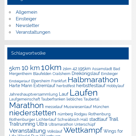
Allgemein
Einsteiger
Newsletter
Veranstaltungen
Schlagwortwolke
10km
10 km
5km
42.195km
Assamstadt
Bad
21km
Dreikönigslauf
Mergentheim
Blaufelden
Crailsheim
Einsteiger
Halbmarathon
Elpersheim
Frankfurt
Einsteigerlauf
herbstfestlauf
Harte Mann Extremlauf
herbstfest
Hobbylauf
Laufen
Lauf
Jahreshauptversammlung
Laufgemeinschaft Tauberfranken
liebliches Taubertal
Marathon
Muswiesenlauf
München
messelauf
niederstetten
nürnberg
Rothenburg
Rodgau
Trail
stadtlauf
Rothenburger Lichterlauf
Schwäbisch Hall
Trailrunning
Ultra
Ultramarathon
Unterschüpf
Wettkampf
Veranstaltung
Wings for
Volkslauf