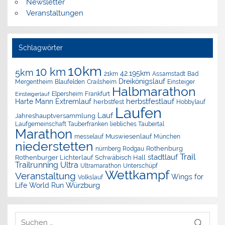
Newsletter
Veranstaltungen
Schlagwörter
10km
10 km
5km
42.195km
Assamstadt
Bad
21km
Dreikönigslauf
Mergentheim
Blaufelden
Crailsheim
Einsteiger
Halbmarathon
Elpersheim
Frankfurt
Einsteigerlauf
herbstfestlauf
Harte Mann Extremlauf
herbstfest
Hobbylauf
Laufen
Lauf
Jahreshauptversammlung
Laufgemeinschaft Tauberfranken
liebliches Taubertal
Marathon
Muswiesenlauf
München
messelauf
niederstetten
nürnberg
Rothenburg
Rodgau
Trail
stadtlauf
Rothenburger Lichterlauf
Schwäbisch Hall
Trailrunning
Ultra
Ultramarathon
Unterschüpf
Wettkampf
Veranstaltung
Wings for
Volkslauf
Würzburg
Life World Run