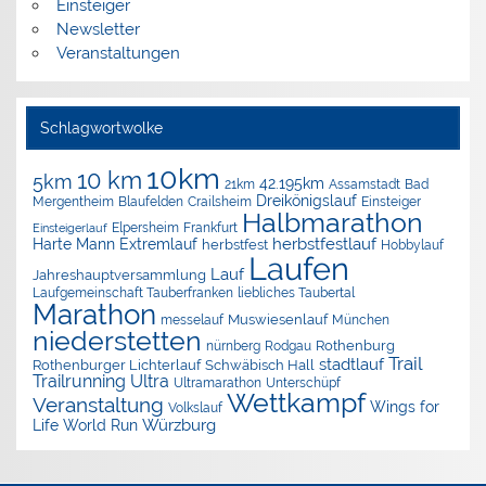
Einsteiger
Newsletter
Veranstaltungen
Schlagwortwolke
10km
10 km
5km
42.195km
Assamstadt
Bad
21km
Dreikönigslauf
Mergentheim
Blaufelden
Crailsheim
Einsteiger
Halbmarathon
Elpersheim
Frankfurt
Einsteigerlauf
herbstfestlauf
Harte Mann Extremlauf
herbstfest
Hobbylauf
Laufen
Lauf
Jahreshauptversammlung
Laufgemeinschaft Tauberfranken
liebliches Taubertal
Marathon
Muswiesenlauf
München
messelauf
niederstetten
nürnberg
Rothenburg
Rodgau
Trail
stadtlauf
Rothenburger Lichterlauf
Schwäbisch Hall
Trailrunning
Ultra
Ultramarathon
Unterschüpf
Wettkampf
Veranstaltung
Wings for
Volkslauf
Würzburg
Life World Run