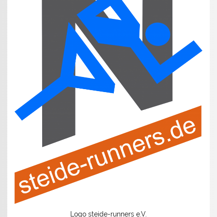
Logo steide-runners e.V.