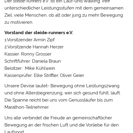
Der
steide-runners e.V.
ist ein Lauf-und Walking Treff
unterschiedlicher Leistungsstufen mit dem gemeinsamen
Ziel, viele Menschen, ob alt oder jung zu mehr Bewegung
zu motivieren.
Vorstand der steide-runners e.V.
1.Vorsitzender Armin Zipf
2.Vorsitzende Hannah Herzer
Kassier: Ronny Grosser
Schriftführer: Daniela Braun
Beisitzer: Mike Kühlwein
Kassenprüfer: Elke Striffler, Oliver Geier
Unsere Devise lautet- Bewegung ohne Leistungszwang
und ohne Altersbegrenzung, wer sich gesund fühlt, läuft.
Die Spanne reicht bei uns vom Genussläufer bis zum
Marathon-Teilnehmer.
Uns alle verbindet die Freude an gemeinschaftlicher
Bewegung an der frischen Luft und die Vorliebe für den
Laufsport.