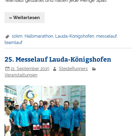
Teamlauf gestartet und hatten jede Menge Spaß.
» Weiterlesen
10km
,
Halbmarathon
,
Lauda-Königshofen
,
messelauf
,
teamlauf
25. Messelauf Lauda-Königshofen
21. September 2015
SteideRunners
Veranstaltungen