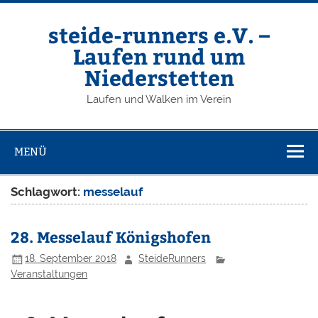
Zum
Inhalt
springen
steide-runners e.V. –
Laufen rund um
Niederstetten
Laufen und Walken im Verein
MENÜ
Schlagwort:
messelauf
28. Messelauf Königshofen
18. September 2018
SteideRunners
Veranstaltungen