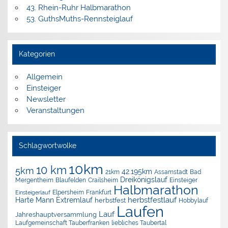
43. Rhein-Ruhr Halbmarathon
53. GuthsMuths-Rennsteiglauf
Kategorien
Allgemein
Einsteiger
Newsletter
Veranstaltungen
Schlagwortwolke
10km
10 km
5km
42.195km
Assamstadt
Bad
21km
Dreikönigslauf
Mergentheim
Blaufelden
Crailsheim
Einsteiger
Halbmarathon
Elpersheim
Frankfurt
Einsteigerlauf
herbstfestlauf
Harte Mann Extremlauf
herbstfest
Hobbylauf
Laufen
Lauf
Jahreshauptversammlung
Laufgemeinschaft Tauberfranken
liebliches Taubertal