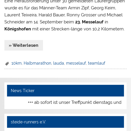
Eine Herausforderung unter 30 gemeldeten Läufergruppen
wurde es für das Männer-Team Armin Zipf, Georg Keim,
Laurent Teixeira, Harald Bauer, Ronny Grosser und Michael
Schneider am 14. September beim
23. Messelauf
in
Königshofen
mit einer Strecken-länge von 10,2 Kilometern.
» Weiterlesen
10km
,
Halbmarathon
,
lauda
,
messelauf
,
teamlauf
News Ticker
+++ ab sofort ist unser Treffpunkt dienstags und donner
steide-runners e.V.