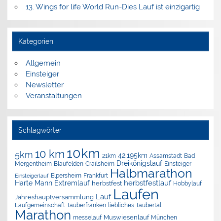
13. Wings for life World Run-Dies Lauf ist einzigartig
Kategorien
Allgemein
Einsteiger
Newsletter
Veranstaltungen
Schlagwörter
10km
10 km
5km
42.195km
Assamstadt
Bad
21km
Dreikönigslauf
Mergentheim
Blaufelden
Crailsheim
Einsteiger
Halbmarathon
Elpersheim
Frankfurt
Einsteigerlauf
herbstfestlauf
Harte Mann Extremlauf
herbstfest
Hobbylauf
Laufen
Lauf
Jahreshauptversammlung
Laufgemeinschaft Tauberfranken
liebliches Taubertal
Marathon
Muswiesenlauf
München
messelauf