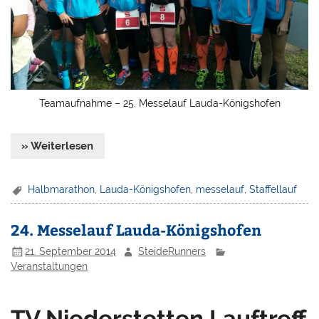
Teamaufnahme – 25. Messelauf Lauda-Königshofen
» Weiterlesen
Halbmarathon
,
Lauda-Königshofen
,
messelauf
,
Staffellauf
24. Messelauf Lauda-Königshofen
21. September 2014
SteideRunners
Veranstaltungen
TV Niederstetten Lauftreff