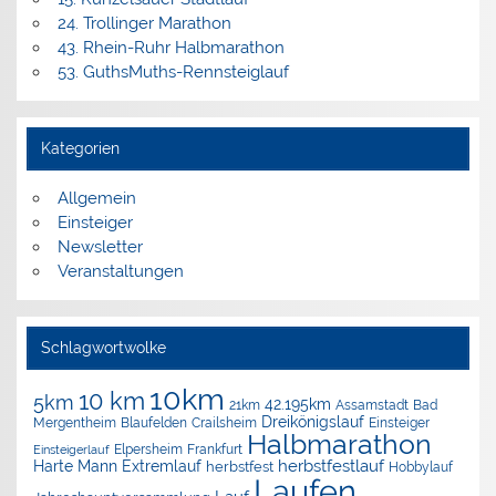
24. Trollinger Marathon
43. Rhein-Ruhr Halbmarathon
53. GuthsMuths-Rennsteiglauf
Kategorien
Allgemein
Einsteiger
Newsletter
Veranstaltungen
Schlagwortwolke
10km
10 km
5km
42.195km
Assamstadt
Bad
21km
Dreikönigslauf
Mergentheim
Blaufelden
Crailsheim
Einsteiger
Halbmarathon
Elpersheim
Frankfurt
Einsteigerlauf
herbstfestlauf
Harte Mann Extremlauf
herbstfest
Hobbylauf
Laufen