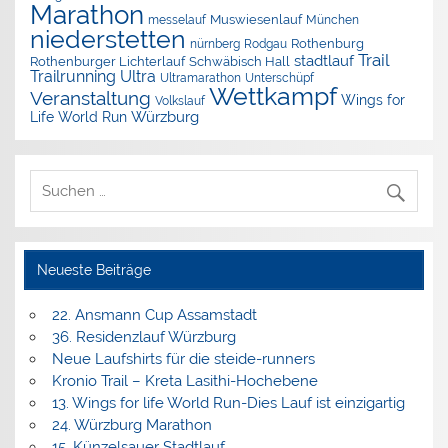
Marathon
Muswiesenlauf
München
messelauf
niederstetten
nürnberg
Rothenburg
Rodgau
Trail
stadtlauf
Rothenburger Lichterlauf
Schwäbisch Hall
Trailrunning
Ultra
Ultramarathon
Unterschüpf
Wettkampf
Veranstaltung
Wings for
Volkslauf
Würzburg
Life World Run
Neueste Beiträge
22. Ansmann Cup Assamstadt
36. Residenzlauf Würzburg
Neue Laufshirts für die steide-runners
Kronio Trail – Kreta Lasithi-Hochebene
13. Wings for life World Run-Dies Lauf ist einzigartig
24. Würzburg Marathon
15. Künzelsauer Stadtlauf