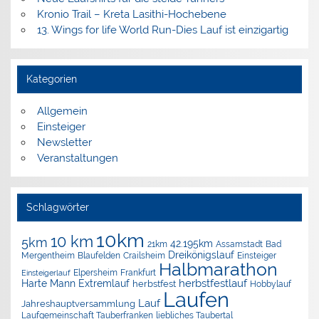
Kronio Trail – Kreta Lasithi-Hochebene
13. Wings for life World Run-Dies Lauf ist einzigartig
Kategorien
Allgemein
Einsteiger
Newsletter
Veranstaltungen
Schlagwörter
10km
10 km
5km
42.195km
Assamstadt
Bad
21km
Dreikönigslauf
Mergentheim
Blaufelden
Crailsheim
Einsteiger
Halbmarathon
Elpersheim
Frankfurt
Einsteigerlauf
herbstfestlauf
Harte Mann Extremlauf
herbstfest
Hobbylauf
Laufen
Lauf
Jahreshauptversammlung
Laufgemeinschaft Tauberfranken
liebliches Taubertal