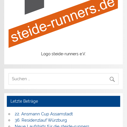
Logo steide-runners e.V.
Letzte Beträge
22. Ansmann Cup Assamstadt
36. Residenzlauf Würzburg
Neue Laufshirts für die steide-runners