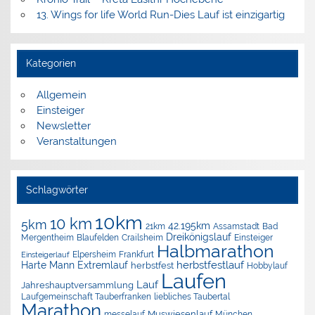
13. Wings for life World Run-Dies Lauf ist einzigartig
Kategorien
Allgemein
Einsteiger
Newsletter
Veranstaltungen
Schlagwörter
10km
10 km
5km
42.195km
Assamstadt
Bad
21km
Dreikönigslauf
Mergentheim
Blaufelden
Crailsheim
Einsteiger
Halbmarathon
Elpersheim
Frankfurt
Einsteigerlauf
herbstfestlauf
Harte Mann Extremlauf
herbstfest
Hobbylauf
Laufen
Lauf
Jahreshauptversammlung
Laufgemeinschaft Tauberfranken
liebliches Taubertal
Marathon
Muswiesenlauf
München
messelauf