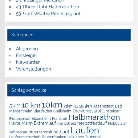
43. Rhein-Ruhr Halbmarathon
53. GuthsMuths-Rennsteiglauf
Kategorien
Allgemein
Einsteiger
Newsletter
Veranstaltungen
Schlagwortwolke
10km
10 km
5km
42.195km
Assamstadt
Bad
21km
Dreikönigslauf
Mergentheim
Blaufelden
Crailsheim
Einsteiger
Halbmarathon
Elpersheim
Frankfurt
Einsteigerlauf
herbstfestlauf
Harte Mann Extremlauf
herbstfest
Hobbylauf
Laufen
Lauf
Jahreshauptversammlung
Laufgemeinschaft Tauberfranken
liebliches Taubertal