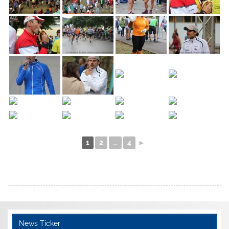
1
2
...
4
►
News Ticker