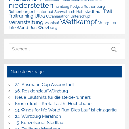
niederstetten
nürnberg
Rothenburg
Rodgau
Trail
stadtlauf
Rothenburger Lichterlauf
Schwäbisch Hall
Trailrunning
Ultra
Ultramarathon
Unterschüpf
Wettkampf
Veranstaltung
Wings for
Volkslauf
Würzburg
Life World Run
Neueste Beiträge
22. Ansmann Cup Assamstadt
36. Residenzlauf Würzburg
Neue Laufshirts für die steide-runners
Kronio Trail – Kreta Lasithi-Hochebene
13. Wings for life World Run-Dies Lauf ist einzigartig
24. Würzburg Marathon
15. Künzelsauer Stadtlauf
24. Trollinger Marathon