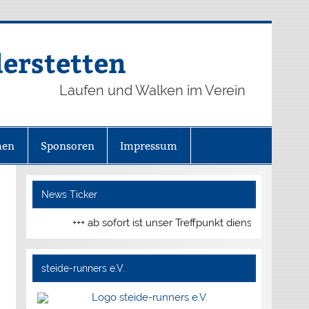
derstetten
Laufen und Walken im Verein
hen
Sponsoren
Impressum
News Ticker
+++ ab sofort ist unser Treffpunkt dienstags und donne
steide-runners e.V.