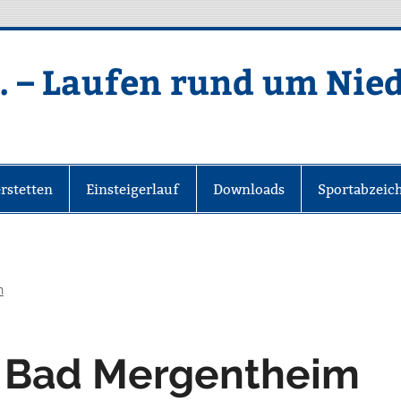
. – Laufen rund um Nie
rstetten
Einsteigerlauf
Downloads
Sportabzeic
n
 Bad Mergentheim