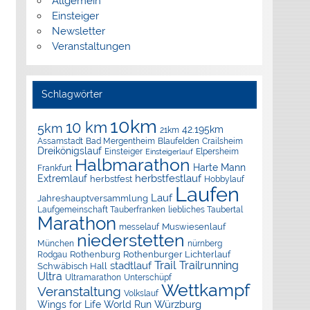
Allgemein
Einsteiger
Newsletter
Veranstaltungen
Schlagwörter
10km
10 km
5km
42.195km
21km
Assamstadt
Bad Mergentheim
Blaufelden
Crailsheim
Dreikönigslauf
Elpersheim
Einsteiger
Einsteigerlauf
Halbmarathon
Harte Mann
Frankfurt
herbstfestlauf
Extremlauf
herbstfest
Hobbylauf
Laufen
Lauf
Jahreshauptversammlung
Laufgemeinschaft Tauberfranken
liebliches Taubertal
Marathon
Muswiesenlauf
messelauf
niederstetten
München
nürnberg
Rothenburg
Rothenburger Lichterlauf
Rodgau
Trail
Trailrunning
stadtlauf
Schwäbisch Hall
Ultra
Ultramarathon
Unterschüpf
Wettkampf
Veranstaltung
Volkslauf
Würzburg
Wings for Life World Run