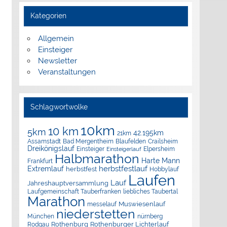
Kategorien
Allgemein
Einsteiger
Newsletter
Veranstaltungen
Schlagwortwolke
10km
10 km
5km
42.195km
21km
Assamstadt
Bad Mergentheim
Blaufelden
Crailsheim
Dreikönigslauf
Elpersheim
Einsteiger
Einsteigerlauf
Halbmarathon
Harte Mann
Frankfurt
herbstfestlauf
Extremlauf
herbstfest
Hobbylauf
Laufen
Lauf
Jahreshauptversammlung
Laufgemeinschaft Tauberfranken
liebliches Taubertal
Marathon
Muswiesenlauf
messelauf
niederstetten
München
nürnberg
Rothenburg
Rothenburger Lichterlauf
Rodgau