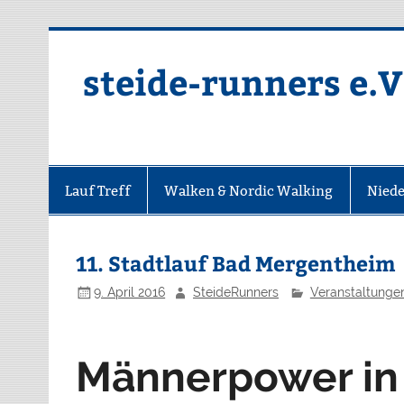
Zum
Inhalt
springen
steide-runners e.V
Lauf Treff
Walken & Nordic Walking
Niede
11. Stadtlauf Bad Mergentheim
9. April 2016
SteideRunners
Veranstaltunge
Männerpower in