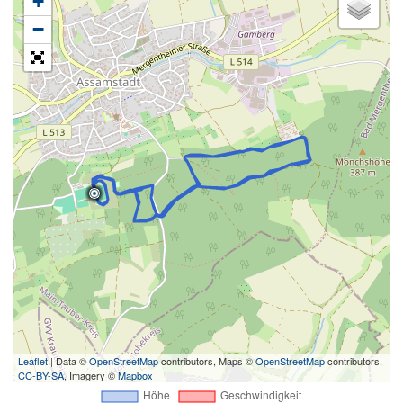
+
−
Leaflet
| Data ©
OpenStreetMap
contributors, Maps ©
OpenStreetMap
contributors,
CC-BY-SA
, Imagery ©
Mapbox