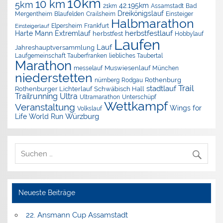
10km
10 km
5km
42.195km
Assamstadt
Bad
21km
Dreikönigslauf
Mergentheim
Blaufelden
Crailsheim
Einsteiger
Halbmarathon
Elpersheim
Frankfurt
Einsteigerlauf
herbstfestlauf
Harte Mann Extremlauf
herbstfest
Hobbylauf
Laufen
Lauf
Jahreshauptversammlung
Laufgemeinschaft Tauberfranken
liebliches Taubertal
Marathon
Muswiesenlauf
München
messelauf
niederstetten
nürnberg
Rothenburg
Rodgau
Trail
stadtlauf
Rothenburger Lichterlauf
Schwäbisch Hall
Trailrunning
Ultra
Ultramarathon
Unterschüpf
Wettkampf
Veranstaltung
Wings for
Volkslauf
Würzburg
Life World Run
Neueste Beiträge
22. Ansmann Cup Assamstadt