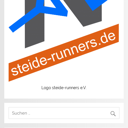
Logo steide-runners e.V.