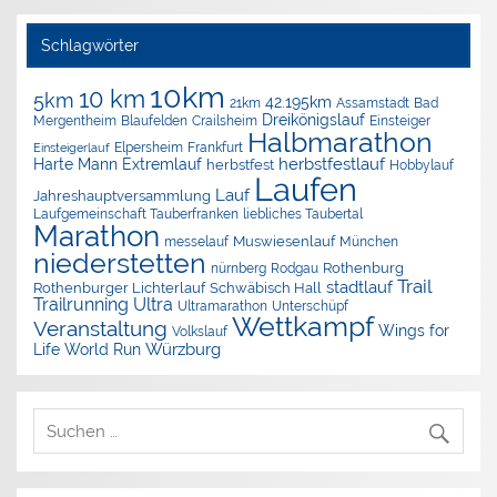
Schlagwörter
10km
10 km
5km
42.195km
Assamstadt
Bad
21km
Dreikönigslauf
Mergentheim
Blaufelden
Crailsheim
Einsteiger
Halbmarathon
Elpersheim
Frankfurt
Einsteigerlauf
herbstfestlauf
Harte Mann Extremlauf
herbstfest
Hobbylauf
Laufen
Lauf
Jahreshauptversammlung
Laufgemeinschaft Tauberfranken
liebliches Taubertal
Marathon
Muswiesenlauf
München
messelauf
niederstetten
nürnberg
Rothenburg
Rodgau
Trail
stadtlauf
Rothenburger Lichterlauf
Schwäbisch Hall
Trailrunning
Ultra
Ultramarathon
Unterschüpf
Wettkampf
Veranstaltung
Wings for
Volkslauf
Würzburg
Life World Run