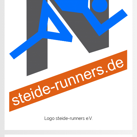
Logo steide-runners e.V.