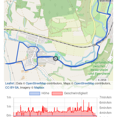
Leaflet
| Data ©
OpenStreetMap
contributors, Maps ©
OpenStreetMap
contributors,
CC-BY-SA
, Imagery ©
Mapbox