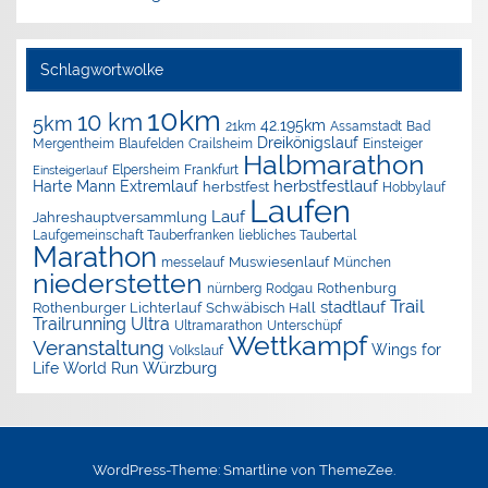
Schlagwortwolke
10km
10 km
5km
42.195km
Assamstadt
Bad
21km
Dreikönigslauf
Mergentheim
Blaufelden
Crailsheim
Einsteiger
Halbmarathon
Elpersheim
Frankfurt
Einsteigerlauf
herbstfestlauf
Harte Mann Extremlauf
herbstfest
Hobbylauf
Laufen
Lauf
Jahreshauptversammlung
Laufgemeinschaft Tauberfranken
liebliches Taubertal
Marathon
Muswiesenlauf
München
messelauf
niederstetten
nürnberg
Rothenburg
Rodgau
Trail
stadtlauf
Rothenburger Lichterlauf
Schwäbisch Hall
Trailrunning
Ultra
Ultramarathon
Unterschüpf
Wettkampf
Veranstaltung
Wings for
Volkslauf
Würzburg
Life World Run
WordPress-Theme: Smartline von ThemeZee.