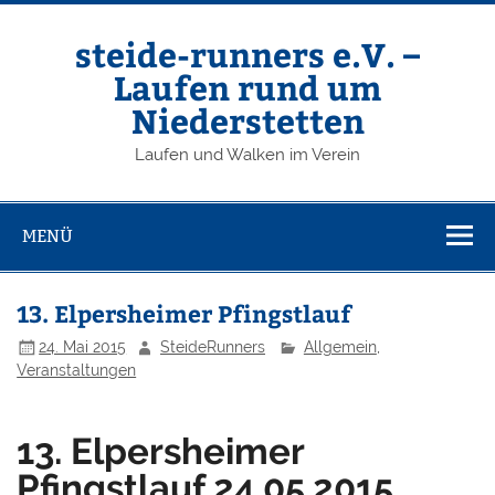
Zum
Inhalt
springen
steide-runners e.V. –
Laufen rund um
Niederstetten
Laufen und Walken im Verein
MENÜ
13. Elpersheimer Pfingstlauf
24. Mai 2015
SteideRunners
Allgemein
,
Veranstaltungen
13. Elpersheimer
Pfingstlauf 24.05.2015