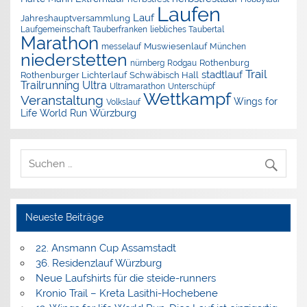
Laufen
Lauf
Jahreshauptversammlung
Laufgemeinschaft Tauberfranken
liebliches Taubertal
Marathon
Muswiesenlauf
München
messelauf
niederstetten
nürnberg
Rothenburg
Rodgau
Trail
stadtlauf
Rothenburger Lichterlauf
Schwäbisch Hall
Trailrunning
Ultra
Ultramarathon
Unterschüpf
Wettkampf
Veranstaltung
Wings for
Volkslauf
Würzburg
Life World Run
Neueste Beiträge
22. Ansmann Cup Assamstadt
36. Residenzlauf Würzburg
Neue Laufshirts für die steide-runners
Kronio Trail – Kreta Lasithi-Hochebene