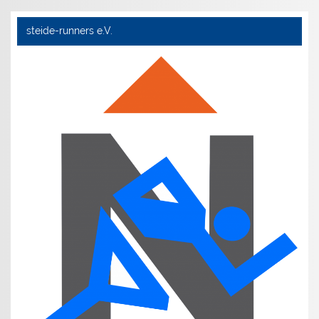
steide-runners e.V.