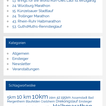
13. Wings for life World Run-Dies Lauf ist einzigartig
24. Würzburg Marathon
15. Künzelsauer Stadtlauf
24. Trollinger Marathon
43. Rhein-Ruhr Halbmarathon
53. GuthsMuths-Rennsteiglauf
Kategorien
Allgemein
Einsteiger
Newsletter
Veranstaltungen
Schlagwortwolke
10km
10 km
5km
42.195km
Assamstadt
Bad
21km
Dreikönigslauf
Mergentheim
Blaufelden
Crailsheim
Einsteiger