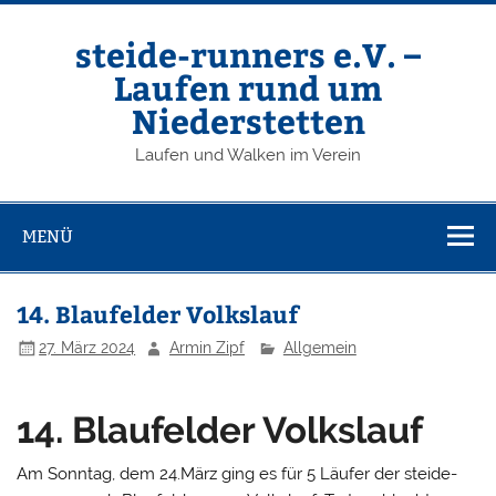
Zum
Inhalt
springen
steide-runners e.V. –
Laufen rund um
Niederstetten
Laufen und Walken im Verein
MENÜ
14. Blaufelder Volkslauf
27. März 2024
Armin Zipf
Allgemein
14. Blaufelder Volkslauf
Am Sonntag, dem 24.März ging es für 5 Läufer der steide-