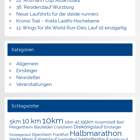
22. Ansmann Cup Assamstadt
36. Residenzlauf Würzburg
Neue Laufshirts für die steide-runners
Kronio Trail – Kreta Lasithi-Hochebene
13. Wings for life World Run-Dies Lauf ist einzigartig
Kategorien
Allgemein
Einsteiger
Newsletter
Veranstaltungen
Schlagwörter
10km
10 km
5km
42.195km
Assamstadt
Bad
21km
Dreikönigslauf
Mergentheim
Blaufelden
Crailsheim
Einsteiger
Halbmarathon
Elpersheim
Frankfurt
Einsteigerlauf
herbstfestlauf
Harte Mann Extremlauf
herbstfest
Hobbylauf