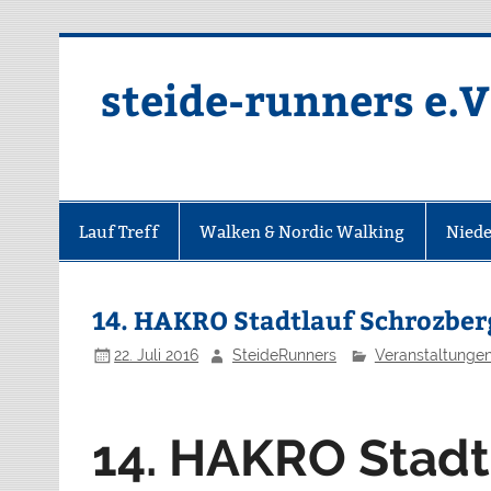
Zum
Inhalt
springen
steide-runners e.V
Lauf Treff
Walken & Nordic Walking
Niede
14. HAKRO Stadtlauf Schrozber
22. Juli 2016
SteideRunners
Veranstaltunge
14. HAKRO Stadt