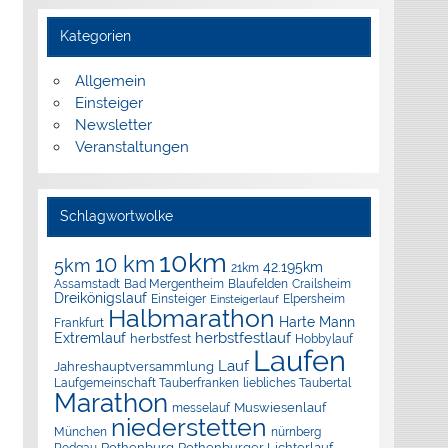
Kategorien
Allgemein
Einsteiger
Newsletter
Veranstaltungen
Schlagwortwolke
10km
10 km
5km
42.195km
21km
Assamstadt
Bad Mergentheim
Blaufelden
Crailsheim
Dreikönigslauf
Elpersheim
Einsteiger
Einsteigerlauf
Halbmarathon
Harte Mann
Frankfurt
herbstfestlauf
Extremlauf
herbstfest
Hobbylauf
Laufen
Lauf
Jahreshauptversammlung
Laufgemeinschaft Tauberfranken
liebliches Taubertal
Marathon
Muswiesenlauf
messelauf
niederstetten
München
nürnberg
Rothenburg
Rothenburger Lichterlauf