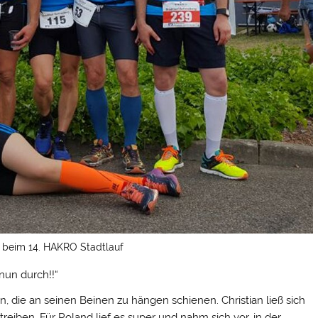
s beim 14. HAKRO Stadtlauf
nun durch!!“
, die an seinen Beinen zu hängen schienen. Christian ließ sich
ben. Für Roland lief es super und nahm sich vor, in der