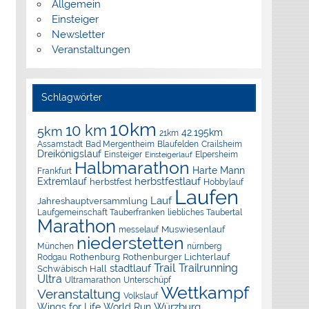
Allgemein
Einsteiger
Newsletter
Veranstaltungen
Schlagwörter
10km
10 km
5km
42.195km
21km
Assamstadt
Bad Mergentheim
Blaufelden
Crailsheim
Dreikönigslauf
Elpersheim
Einsteiger
Einsteigerlauf
Halbmarathon
Harte Mann
Frankfurt
herbstfestlauf
Extremlauf
herbstfest
Hobbylauf
Laufen
Lauf
Jahreshauptversammlung
Laufgemeinschaft Tauberfranken
liebliches Taubertal
Marathon
Muswiesenlauf
messelauf
niederstetten
München
nürnberg
Rothenburg
Rothenburger Lichterlauf
Rodgau
Trail
Trailrunning
stadtlauf
Schwäbisch Hall
Ultra
Ultramarathon
Unterschüpf
Wettkampf
Veranstaltung
Volkslauf
Würzburg
Wings for Life World Run