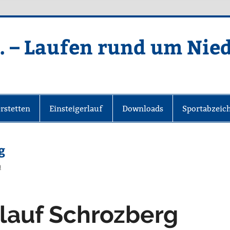
. – Laufen rund um Nie
rstetten
Einsteigerlauf
Downloads
Sportabzeic
g
n
lauf Schrozberg