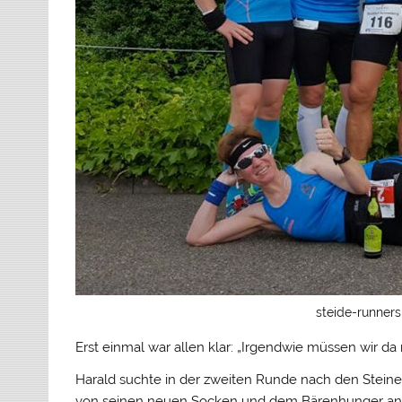
steide-runner
Erst einmal war allen klar: „Irgendwie müssen wir da 
Harald suchte in der zweiten Runde nach den Steinen
von seinen neuen Socken und dem Bärenhunger antrei