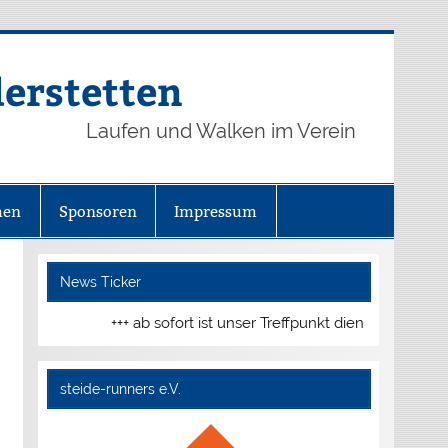
derstetten
Laufen und Walken im Verein
hen
Sponsoren
Impressum
News Ticker
+++ ab sofort ist unser Treffpunkt dienstags und donn
steide-runners e.V.