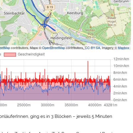
eetMap
contributors, Maps ©
OpenStreetMap
contributors,
CC-BY-SA
, Imagery ©
Mapbox
onläuferInnen, ging es in 3 Blöcken – jeweils 5 Minuten