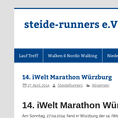
Zum
Inhalt
springen
steide-runners e.V
Lauf Treff
Walken & Nordic Walking
Niede
14. iWelt Marathon Würzburg
27. April 2014
SteideRunners
Allgemein
14. iWelt Marathon Wü
Am Sonntag, 27.04.2014, fand in Würzburg der 14. iWe