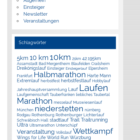
Allgemein
Einsteiger
Newsletter
Veranstaltungen
Schlagwörter
10km
10 km
5km
42.195km
21km
Assamstadt
Bad Mergentheim
Blaufelden
Crailsheim
Dreikönigslauf
Elpersheim
Einsteiger
Einsteigerlauf
Halbmarathon
Harte Mann
Frankfurt
herbstfestlauf
Extremlauf
herbstfest
Hobbylauf
Laufen
Lauf
Jahreshauptversammlung
Laufgemeinschaft Tauberfranken
liebliches Taubertal
Marathon
Muswiesenlauf
messelauf
niederstetten
München
nürnberg
Rothenburg
Rothenburger Lichterlauf
Rodgau
Trail
Trailrunning
stadtlauf
Schwäbisch Hall
Ultra
Ultramarathon
Unterschüpf
Wettkampf
Veranstaltung
Volkslauf
Würzburg
Wings for Life World Run