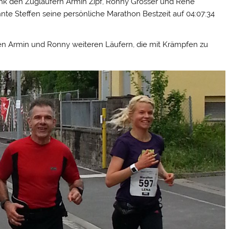
ank den Zugläufern Armin Zipf, Ronny Grosser und René
nte Steffen seine persönliche Marathon Bestzeit auf 04:07:34
en Armin und Ronny weiteren Läufern, die mit Krämpfen zu