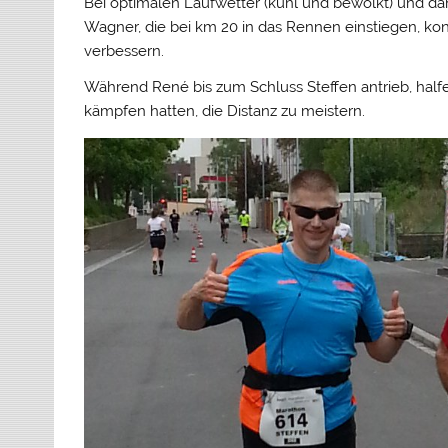
Bei optimalen Laufwetter (kühl und bewölkt) und d
Wagner, die bei km 20 in das Rennen einstiegen, kon
verbessern.
Während René bis zum Schluss Steffen antrieb, half
kämpfen hatten, die Distanz zu meistern.