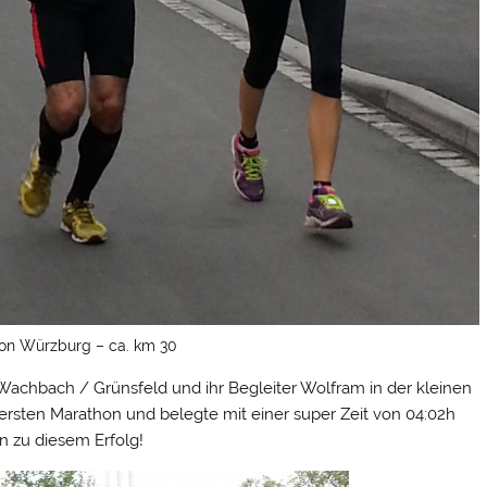
on Würzburg – ca. km 30
achbach / Grünsfeld und ihr Begleiter Wolfram in der kleinen
 ersten Marathon und belegte mit einer super Zeit von 04:02h
ren zu diesem Erfolg!