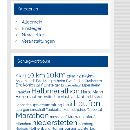
Kategorien
Allgemein
Einsteiger
Newsletter
Veranstaltungen
Schlagwortwolke
10km
10 km
5km
42.195km
21km
Assamstadt
Bad Mergentheim
Blaufelden
Crailsheim
Dreikönigslauf
Elpersheim
Einsteiger
Einsteigerlauf
Halbmarathon
Harte Mann
Frankfurt
herbstfestlauf
Extremlauf
herbstfest
Hobbylauf
Laufen
Lauf
Jahreshauptversammlung
Laufgemeinschaft Tauberfranken
liebliches Taubertal
Marathon
Muswiesenlauf
messelauf
niederstetten
München
nürnberg
Rothenburg
Rothenburger Lichterlauf
Rodgau