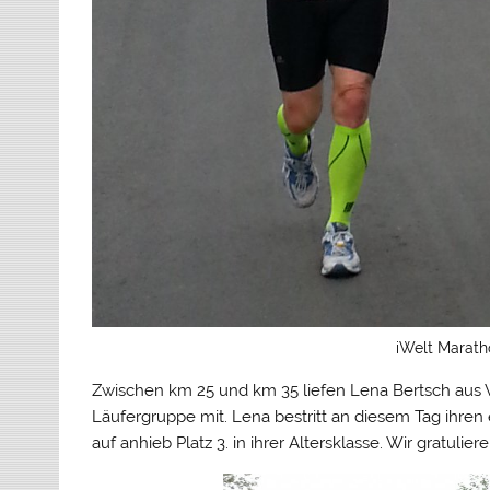
iWelt Marath
Zwischen km 25 und km 35 liefen Lena Bertsch aus W
Läufergruppe mit. Lena bestritt an diesem Tag ihren
auf anhieb Platz 3. in ihrer Altersklasse. Wir gratulie