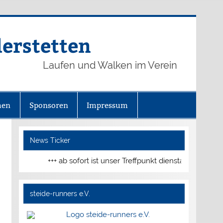
derstetten
Laufen und Walken im Verein
hen
Sponsoren
Impressum
News Ticker
+++ ab sofort ist unser Treffpunkt dienstags und donnerst
steide-runners e.V.