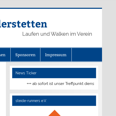
derstetten
Laufen und Walken im Verein
hen
Sponsoren
Impressum
News Ticker
+++ ab sofort ist unser Treffpunkt dienstags und don
steide-runners e.V.