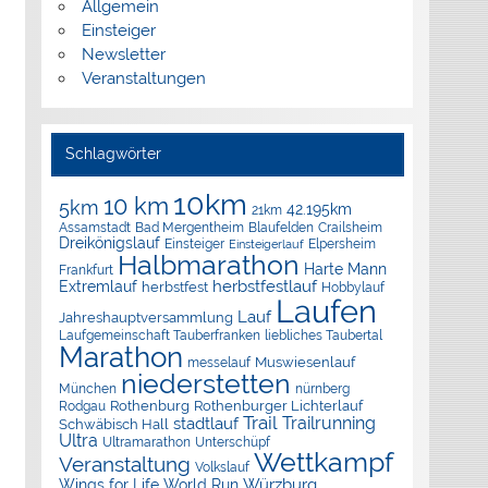
Allgemein
Einsteiger
Newsletter
Veranstaltungen
Schlagwörter
10km
10 km
5km
42.195km
21km
Assamstadt
Bad Mergentheim
Blaufelden
Crailsheim
Dreikönigslauf
Elpersheim
Einsteiger
Einsteigerlauf
Halbmarathon
Harte Mann
Frankfurt
herbstfestlauf
Extremlauf
herbstfest
Hobbylauf
Laufen
Lauf
Jahreshauptversammlung
Laufgemeinschaft Tauberfranken
liebliches Taubertal
Marathon
Muswiesenlauf
messelauf
niederstetten
München
nürnberg
Rothenburg
Rothenburger Lichterlauf
Rodgau
Trail
Trailrunning
stadtlauf
Schwäbisch Hall
Ultra
Ultramarathon
Unterschüpf
Wettkampf
Veranstaltung
Volkslauf
Würzburg
Wings for Life World Run