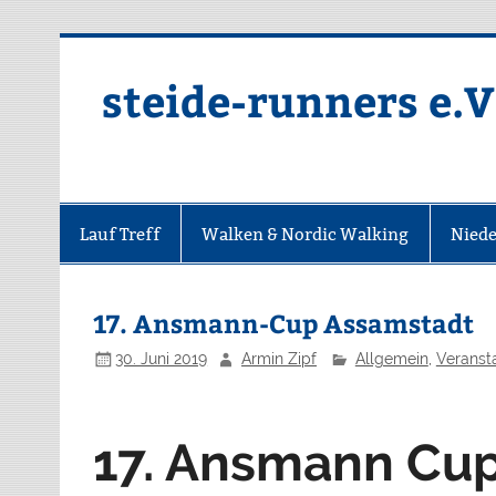
Zum
Inhalt
springen
steide-runners e.V
Lauf Treff
Walken & Nordic Walking
Niede
17. Ansmann-Cup Assamstadt
30. Juni 2019
Armin Zipf
Allgemein
,
Veranst
17. Ansmann Cu