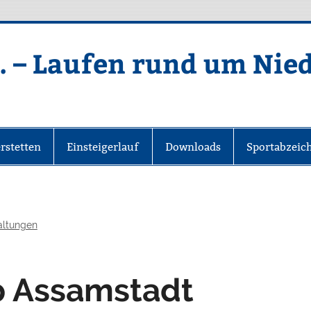
. – Laufen rund um Nie
rstetten
Einsteigerlauf
Downloads
Sportabzeic
altungen
p Assamstadt