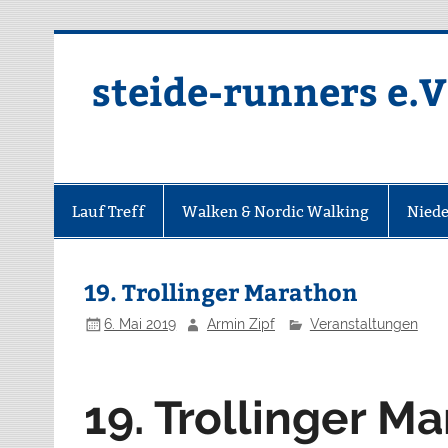
Zum
Inhalt
springen
steide-runners e.V
Lauf Treff
Walken & Nordic Walking
Niede
19. Trollinger Marathon
6. Mai 2019
Armin Zipf
Veranstaltungen
19. Trollinger M