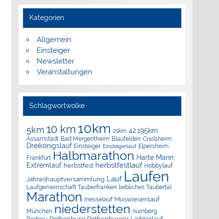
Kategorien
Allgemein
Einsteiger
Newsletter
Veranstaltungen
Schlagwortwolke
10km
10 km
5km
42.195km
21km
Assamstadt
Bad Mergentheim
Blaufelden
Crailsheim
Dreikönigslauf
Elpersheim
Einsteiger
Einsteigerlauf
Halbmarathon
Harte Mann
Frankfurt
herbstfestlauf
Extremlauf
herbstfest
Hobbylauf
Laufen
Lauf
Jahreshauptversammlung
Laufgemeinschaft Tauberfranken
liebliches Taubertal
Marathon
Muswiesenlauf
messelauf
niederstetten
München
nürnberg
Rothenburg
Rothenburger Lichterlauf