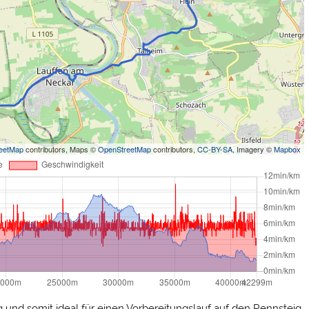
eetMap
contributors, Maps ©
OpenStreetMap
contributors,
CC-BY-SA
, Imagery ©
Mapbox
 und somit ideal für einen Vorbereitungslauf auf den Rennsteig.