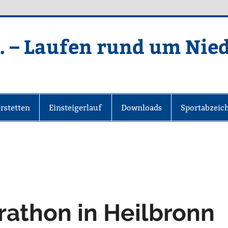
. – Laufen rund um Nie
rstetten
Einsteigerlauf
Downloads
Sportabzeic
arathon in Heilbronn