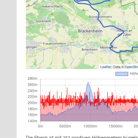
Leaflet
| Data ©
OpenStr
Die Streck ist mit 352 positiven Höhenmetern hügelig