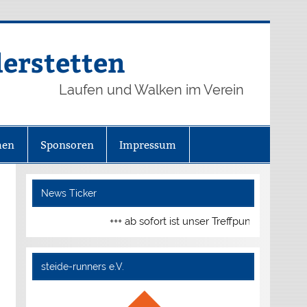
derstetten
Laufen und Walken im Verein
hen
Sponsoren
Impressum
News Ticker
+++ ab sofort ist unser Treffpunkt dienstags und d
steide-runners e.V.