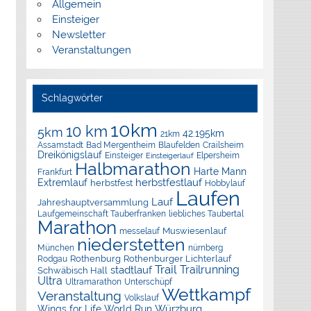
Allgemein
Einsteiger
Newsletter
Veranstaltungen
Schlagwörter
10km
10 km
5km
42.195km
21km
Assamstadt
Bad Mergentheim
Blaufelden
Crailsheim
Dreikönigslauf
Elpersheim
Einsteiger
Einsteigerlauf
Halbmarathon
Harte Mann
Frankfurt
herbstfestlauf
Extremlauf
herbstfest
Hobbylauf
Laufen
Lauf
Jahreshauptversammlung
Laufgemeinschaft Tauberfranken
liebliches Taubertal
Marathon
Muswiesenlauf
messelauf
niederstetten
München
nürnberg
Rothenburg
Rothenburger Lichterlauf
Rodgau
Trail
Trailrunning
stadtlauf
Schwäbisch Hall
Ultra
Ultramarathon
Unterschüpf
Wettkampf
Veranstaltung
Volkslauf
Würzburg
Wings for Life World Run