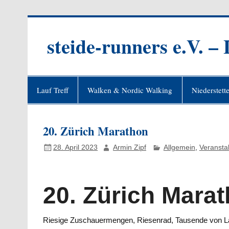
Zum
Inhalt
springen
steide-runners e.V. –
Lauf Treff
Walken & Nordic Walking
Niederstett
20. Zürich Marathon
28. April 2023
Armin Zipf
Allgemein
,
Veransta
20. Zürich Mara
Riesige Zuschauermengen, Riesenrad, Tausende von Läu