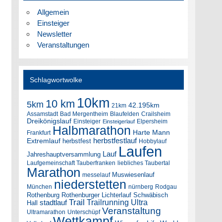
Allgemein
Einsteiger
Newsletter
Veranstaltungen
Schlagwortwolke
10km
10 km
5km
42.195km
21km
Assamstadt
Bad Mergentheim
Blaufelden
Crailsheim
Dreikönigslauf
Einsteiger
Elpersheim
Einsteigerlauf
Halbmarathon
Harte Mann
Frankfurt
herbstfestlauf
Extremlauf
herbstfest
Hobbylauf
Laufen
Lauf
Jahreshauptversammlung
Laufgemeinschaft Tauberfranken
liebliches Taubertal
Marathon
Muswiesenlauf
messelauf
niederstetten
München
nürnberg
Rodgau
Rothenburg
Rothenburger Lichterlauf
Schwäbisch
Trail
Trailrunning
Ultra
stadtlauf
Hall
Veranstaltung
Ultramarathon
Unterschüpf
Wettkampf