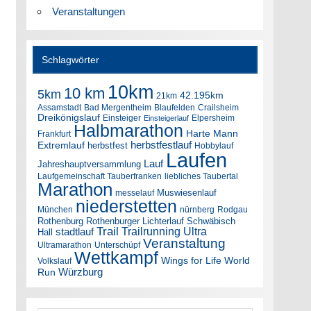
Veranstaltungen
Schlagwörter
10km
10 km
5km
42.195km
21km
Assamstadt
Bad Mergentheim
Blaufelden
Crailsheim
Dreikönigslauf
Einsteiger
Elpersheim
Einsteigerlauf
Halbmarathon
Harte Mann
Frankfurt
herbstfestlauf
Extremlauf
herbstfest
Hobbylauf
Laufen
Lauf
Jahreshauptversammlung
Laufgemeinschaft Tauberfranken
liebliches Taubertal
Marathon
Muswiesenlauf
messelauf
niederstetten
München
nürnberg
Rodgau
Rothenburg
Rothenburger Lichterlauf
Schwäbisch
Trail
Trailrunning
Ultra
stadtlauf
Hall
Veranstaltung
Ultramarathon
Unterschüpf
Wettkampf
Wings for Life World
Volkslauf
Würzburg
Run