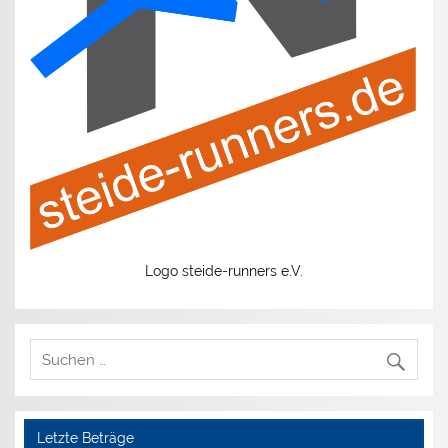
Logo steide-runners e.V.
Letzte Beträge