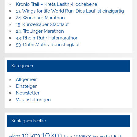
Kronio Trail – Kreta Lasithi-Hochebene
13. Wings for life World Run-Dies Lauf ist einzigartig
24. Würzburg Marathon
15. Künzelsauer Stadtlauf
24. Trollinger Marathon
43. Rhein-Ruhr Halbmarathon
53. GuthsMuths-Rennsteiglauf
Kategorien
Allgemein
Einsteiger
Newsletter
Veranstaltungen
Schlagwortwolke
10km
10 km
5km
42.195km
Assamstadt
Bad
21km