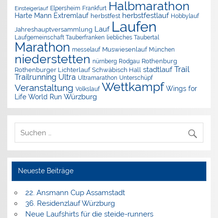
Halbmarathon
Elpersheim
Frankfurt
Einsteigerlauf
herbstfestlauf
Harte Mann Extremlauf
herbstfest
Hobbylauf
Laufen
Lauf
Jahreshauptversammlung
Laufgemeinschaft Tauberfranken
liebliches Taubertal
Marathon
Muswiesenlauf
München
messelauf
niederstetten
nürnberg
Rothenburg
Rodgau
Trail
stadtlauf
Rothenburger Lichterlauf
Schwäbisch Hall
Trailrunning
Ultra
Ultramarathon
Unterschüpf
Wettkampf
Veranstaltung
Wings for
Volkslauf
Würzburg
Life World Run
Neueste Beiträge
22. Ansmann Cup Assamstadt
36. Residenzlauf Würzburg
Neue Laufshirts für die steide-runners