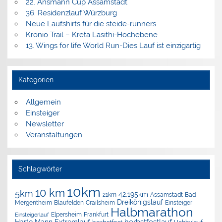
22. Ansmann Cup Assamstadt
36. Residenzlauf Würzburg
Neue Laufshirts für die steide-runners
Kronio Trail – Kreta Lasithi-Hochebene
13. Wings for life World Run-Dies Lauf ist einzigartig
Kategorien
Allgemein
Einsteiger
Newsletter
Veranstaltungen
Schlagwörter
10km
10 km
5km
42.195km
Assamstadt
Bad
21km
Dreikönigslauf
Mergentheim
Blaufelden
Crailsheim
Einsteiger
Halbmarathon
Elpersheim
Frankfurt
Einsteigerlauf