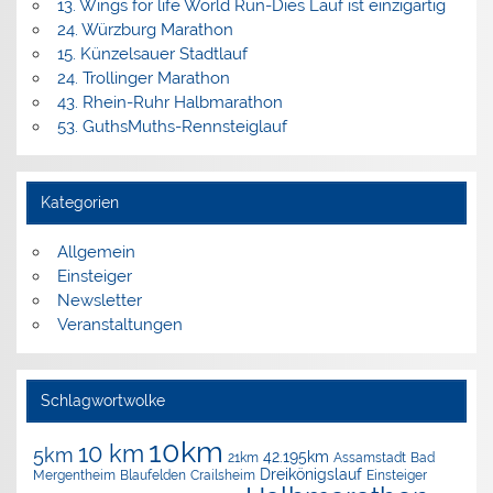
13. Wings for life World Run-Dies Lauf ist einzigartig
24. Würzburg Marathon
15. Künzelsauer Stadtlauf
24. Trollinger Marathon
43. Rhein-Ruhr Halbmarathon
53. GuthsMuths-Rennsteiglauf
Kategorien
Allgemein
Einsteiger
Newsletter
Veranstaltungen
Schlagwortwolke
10km
10 km
5km
42.195km
Assamstadt
Bad
21km
Dreikönigslauf
Mergentheim
Blaufelden
Crailsheim
Einsteiger