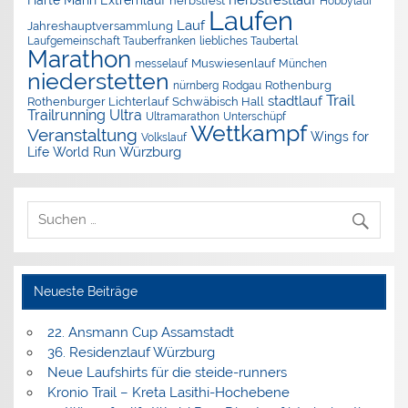
herbstfestlauf
Harte Mann Extremlauf
herbstfest
Hobbylauf
Laufen
Lauf
Jahreshauptversammlung
Laufgemeinschaft Tauberfranken
liebliches Taubertal
Marathon
Muswiesenlauf
München
messelauf
niederstetten
nürnberg
Rothenburg
Rodgau
Trail
stadtlauf
Rothenburger Lichterlauf
Schwäbisch Hall
Trailrunning
Ultra
Ultramarathon
Unterschüpf
Wettkampf
Veranstaltung
Wings for
Volkslauf
Würzburg
Life World Run
Neueste Beiträge
22. Ansmann Cup Assamstadt
36. Residenzlauf Würzburg
Neue Laufshirts für die steide-runners
Kronio Trail – Kreta Lasithi-Hochebene