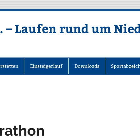
. – Laufen rund um Nie
rstetten
Einsteigerlauf
Downloads
Sportabzeic
arathon