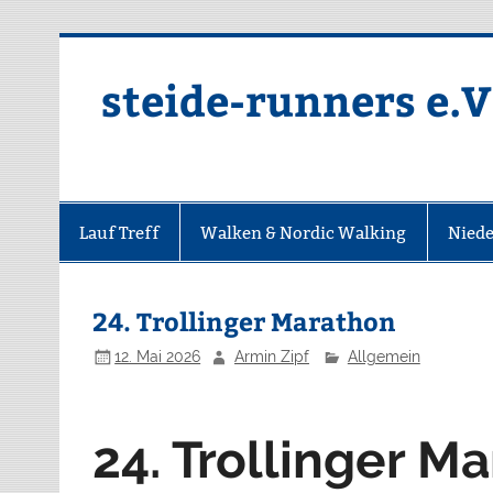
Zum
Inhalt
springen
steide-runners e.V
Lauf Treff
Walken & Nordic Walking
Niede
24. Trollinger Marathon
12. Mai 2026
Armin Zipf
Allgemein
24. Trollinger M