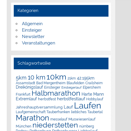
Kategorien
Allgemein
Einsteiger
Newsletter
Veranstaltungen
Schlagwortwolke
10km
10 km
5km
42.195km
21km
Assamstadt
Bad Mergentheim
Blaufelden
Crailsheim
Dreikönigslauf
Elpersheim
Einsteiger
Einsteigerlauf
Halbmarathon
Harte Mann
Frankfurt
herbstfestlauf
Extremlauf
herbstfest
Hobbylauf
Laufen
Lauf
Jahreshauptversammlung
Laufgemeinschaft Tauberfranken
liebliches Taubertal
Marathon
Muswiesenlauf
messelauf
niederstetten
München
nürnberg
Rothenburg
Rothenburger Lichterlauf