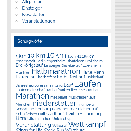
Allgemein
Einsteiger
Newsletter
Veranstaltungen
Schlagwörter
10km
10 km
5km
42.195km
21km
Assamstadt
Bad Mergentheim
Blaufelden
Crailsheim
Dreikönigslauf
Elpersheim
Einsteiger
Einsteigerlauf
Halbmarathon
Harte Mann
Frankfurt
herbstfestlauf
Extremlauf
herbstfest
Hobbylauf
Laufen
Lauf
Jahreshauptversammlung
Laufgemeinschaft Tauberfranken
liebliches Taubertal
Marathon
Muswiesenlauf
messelauf
niederstetten
München
nürnberg
Rothenburg
Rothenburger Lichterlauf
Rodgau
Trail
Trailrunning
stadtlauf
Schwäbisch Hall
Ultra
Ultramarathon
Unterschüpf
Wettkampf
Veranstaltung
Volkslauf
Würzburg
Wings for Life World Run