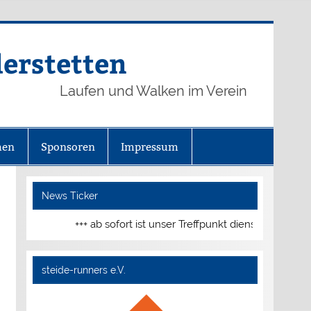
derstetten
Laufen und Walken im Verein
hen
Sponsoren
Impressum
News Ticker
+++ ab sofort ist unser Treffpunkt dienstags und do
steide-runners e.V.