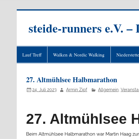
Zum
Inhalt
springen
steide-runners e.V. –
Lauf Treff
Walken & Nordic Walking
Niederstett
27. Altmühlsee Halbmarathon
24. Juli 2023
Armin Zipf
Allgemein
,
Veransta
27. Altmühlsee 
Beim Altmühlsee Halbmarathon war Martin Haag zum