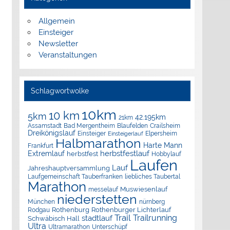
Allgemein
Einsteiger
Newsletter
Veranstaltungen
Schlagwortwolke
10km
10 km
5km
42.195km
21km
Assamstadt
Bad Mergentheim
Blaufelden
Crailsheim
Dreikönigslauf
Elpersheim
Einsteiger
Einsteigerlauf
Halbmarathon
Harte Mann
Frankfurt
herbstfestlauf
Extremlauf
herbstfest
Hobbylauf
Laufen
Lauf
Jahreshauptversammlung
Laufgemeinschaft Tauberfranken
liebliches Taubertal
Marathon
Muswiesenlauf
messelauf
niederstetten
München
nürnberg
Rothenburg
Rothenburger Lichterlauf
Rodgau
Trail
Trailrunning
stadtlauf
Schwäbisch Hall
Ultra
Ultramarathon
Unterschüpf