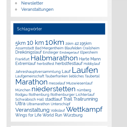
Newsletter
Veranstaltungen
Schlagwörter
10km
10 km
5km
42.195km
21km
Assamstadt
Bad Mergentheim
Blaufelden
Crailsheim
Dreikönigslauf
Elpersheim
Einsteiger
Einsteigerlauf
Halbmarathon
Harte Mann
Frankfurt
herbstfestlauf
Extremlauf
herbstfest
Hobbylauf
Laufen
Lauf
Jahreshauptversammlung
Laufgemeinschaft Tauberfranken
liebliches Taubertal
Marathon
Muswiesenlauf
messelauf
niederstetten
München
nürnberg
Rothenburg
Rothenburger Lichterlauf
Rodgau
Trail
Trailrunning
stadtlauf
Schwäbisch Hall
Ultra
Ultramarathon
Unterschüpf
Wettkampf
Veranstaltung
Volkslauf
Würzburg
Wings for Life World Run