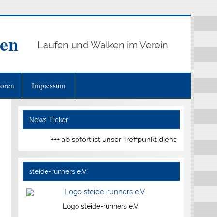
ten
Laufen und Walken im Verein
oren
Impressum
News Ticker
+++ ab sofort ist unser Treffpunkt dienstags und do
steide-runners e.V.
Logo steide-runners e.V.