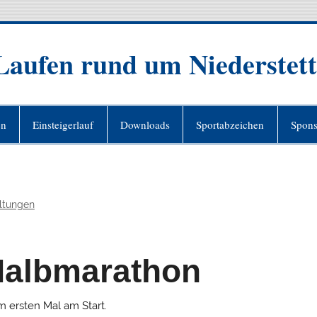
 Laufen rund um Niederstet
en
Einsteigerlauf
Downloads
Sportabzeichen
Spons
ltungen
Halbmarathon
 ersten Mal am Start.