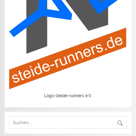
Logo steide-runners e.V.