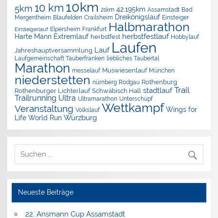
10km
10 km
5km
42.195km
Assamstadt
Bad
21km
Dreikönigslauf
Mergentheim
Blaufelden
Crailsheim
Einsteiger
Halbmarathon
Elpersheim
Frankfurt
Einsteigerlauf
herbstfestlauf
Harte Mann Extremlauf
herbstfest
Hobbylauf
Laufen
Lauf
Jahreshauptversammlung
Laufgemeinschaft Tauberfranken
liebliches Taubertal
Marathon
Muswiesenlauf
München
messelauf
niederstetten
nürnberg
Rothenburg
Rodgau
Trail
stadtlauf
Rothenburger Lichterlauf
Schwäbisch Hall
Trailrunning
Ultra
Ultramarathon
Unterschüpf
Wettkampf
Veranstaltung
Wings for
Volkslauf
Würzburg
Life World Run
Neueste Beiträge
22. Ansmann Cup Assamstadt