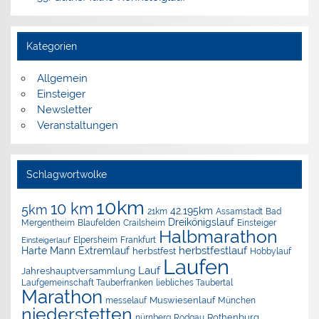
Kategorien
Allgemein
Einsteiger
Newsletter
Veranstaltungen
Schlagwortwolke
10km
10 km
5km
42.195km
Assamstadt
Bad
21km
Dreikönigslauf
Mergentheim
Blaufelden
Crailsheim
Einsteiger
Halbmarathon
Elpersheim
Frankfurt
Einsteigerlauf
herbstfestlauf
Harte Mann Extremlauf
herbstfest
Hobbylauf
Laufen
Lauf
Jahreshauptversammlung
Laufgemeinschaft Tauberfranken
liebliches Taubertal
Marathon
Muswiesenlauf
München
messelauf
niederstetten
nürnberg
Rothenburg
Rodgau