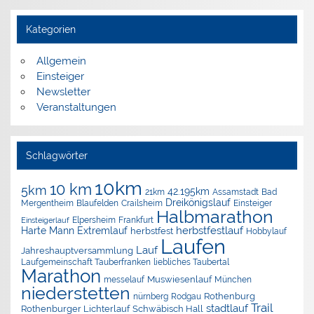
Kategorien
Allgemein
Einsteiger
Newsletter
Veranstaltungen
Schlagwörter
10km
10 km
5km
42.195km
Assamstadt
Bad
21km
Dreikönigslauf
Mergentheim
Blaufelden
Crailsheim
Einsteiger
Halbmarathon
Elpersheim
Frankfurt
Einsteigerlauf
herbstfestlauf
Harte Mann Extremlauf
herbstfest
Hobbylauf
Laufen
Lauf
Jahreshauptversammlung
Laufgemeinschaft Tauberfranken
liebliches Taubertal
Marathon
Muswiesenlauf
München
messelauf
niederstetten
nürnberg
Rothenburg
Rodgau
Trail
stadtlauf
Rothenburger Lichterlauf
Schwäbisch Hall