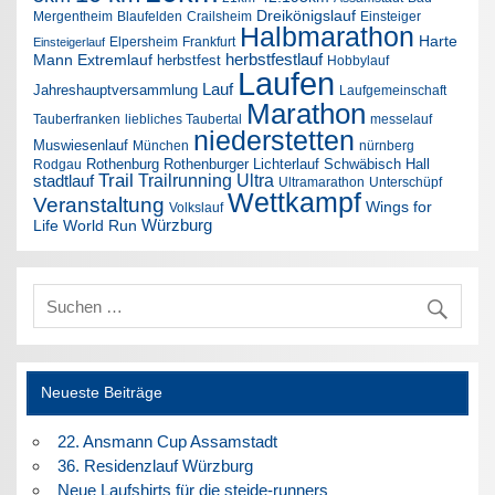
Dreikönigslauf
Mergentheim
Blaufelden
Crailsheim
Einsteiger
Halbmarathon
Harte
Elpersheim
Frankfurt
Einsteigerlauf
herbstfestlauf
Mann Extremlauf
herbstfest
Hobbylauf
Laufen
Lauf
Jahreshauptversammlung
Laufgemeinschaft
Marathon
Tauberfranken
liebliches Taubertal
messelauf
niederstetten
Muswiesenlauf
München
nürnberg
Rothenburg
Rothenburger Lichterlauf
Schwäbisch Hall
Rodgau
Trail
Trailrunning
Ultra
stadtlauf
Ultramarathon
Unterschüpf
Wettkampf
Veranstaltung
Wings for
Volkslauf
Würzburg
Life World Run
Neueste Beiträge
22. Ansmann Cup Assamstadt
36. Residenzlauf Würzburg
Neue Laufshirts für die steide-runners