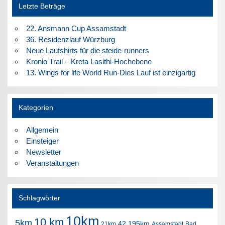
Letzte Beträge
22. Ansmann Cup Assamstadt
36. Residenzlauf Würzburg
Neue Laufshirts für die steide-runners
Kronio Trail – Kreta Lasithi-Hochebene
13. Wings for life World Run-Dies Lauf ist einzigartig
Kategorien
Allgemein
Einsteiger
Newsletter
Veranstaltungen
Schlagwörter
10km
10 km
5km
42.195km
21km
Assamstadt
Bad