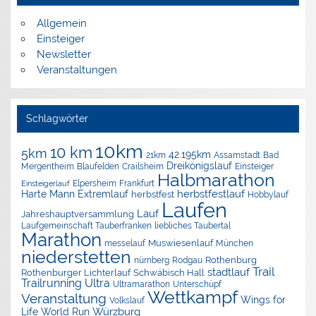
Allgemein
Einsteiger
Newsletter
Veranstaltungen
Schlagwörter
10km
10 km
5km
42.195km
Assamstadt
Bad
21km
Dreikönigslauf
Mergentheim
Blaufelden
Crailsheim
Einsteiger
Halbmarathon
Elpersheim
Frankfurt
Einsteigerlauf
herbstfestlauf
Harte Mann Extremlauf
herbstfest
Hobbylauf
Laufen
Lauf
Jahreshauptversammlung
Laufgemeinschaft Tauberfranken
liebliches Taubertal
Marathon
Muswiesenlauf
München
messelauf
niederstetten
nürnberg
Rothenburg
Rodgau
Trail
stadtlauf
Rothenburger Lichterlauf
Schwäbisch Hall
Trailrunning
Ultra
Ultramarathon
Unterschüpf
Wettkampf
Veranstaltung
Wings for
Volkslauf
Würzburg
Life World Run