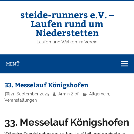
Zum
Inhalt
springen
steide-runners e.V. –
Laufen rund um
Niederstetten
Laufen und Walken im Verein
MENÜ
33. Messelauf Königshofen
21. September 2025
Armin Zipf
Allgemein
,
Veranstaltungen
33. Messelauf Königshofen
Wilhelm Schuld nahm am 10-km-Lauf teil und erreichte in