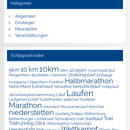
Kategorien
Allgemein
Einsteiger
Newsletter
Veranstaltungen
Schlagwortwolke
10km
10 km
5km
42.195km
Assamstadt
Bad
21km
Dreikönigslauf
Mergentheim
Blaufelden
Crailsheim
Einsteiger
Halbmarathon
Elpersheim
Frankfurt
Einsteigerlauf
herbstfestlauf
Harte Mann Extremlauf
herbstfest
Hobbylauf
Laufen
Lauf
Jahreshauptversammlung
Laufgemeinschaft Tauberfranken
liebliches Taubertal
Marathon
Muswiesenlauf
München
messelauf
niederstetten
nürnberg
Rothenburg
Rodgau
Trail
stadtlauf
Rothenburger Lichterlauf
Schwäbisch Hall
Trailrunning
Ultra
Ultramarathon
Unterschüpf
Wettkampf
Veranstaltung
Wings for