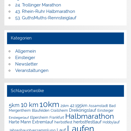
24. Trollinger Marathon
43. Rhein-Ruhr Halbmarathon
53. GuthsMuths-Rennsteiglauf
Kategorien
Allgemein
Einsteiger
Newsletter
Veranstaltungen
Schlagwortwolke
10km
10 km
5km
42.195km
Assamstadt
Bad
21km
Dreikönigslauf
Mergentheim
Blaufelden
Crailsheim
Einsteiger
Halbmarathon
Elpersheim
Frankfurt
Einsteigerlauf
herbstfestlauf
Harte Mann Extremlauf
herbstfest
Hobbylauf
Laufen
Lauf
Jahreshauptversammlung