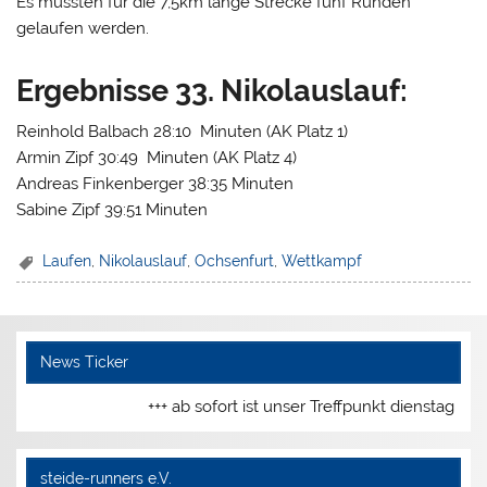
Es mussten für die 7,5km lange Strecke fünf Runden
gelaufen werden.
Ergebnisse 33. Nikolauslauf:
Reinhold Balbach 28:10 Minuten (AK Platz 1)
Armin Zipf 30:49 Minuten (AK Platz 4)
Andreas Finkenberger 38:35 Minuten
Sabine Zipf 39:51 Minuten
Laufen
,
Nikolauslauf
,
Ochsenfurt
,
Wettkampf
News Ticker
+++ ab sofort ist unser Treffpunkt dienstags 
steide-runners e.V.