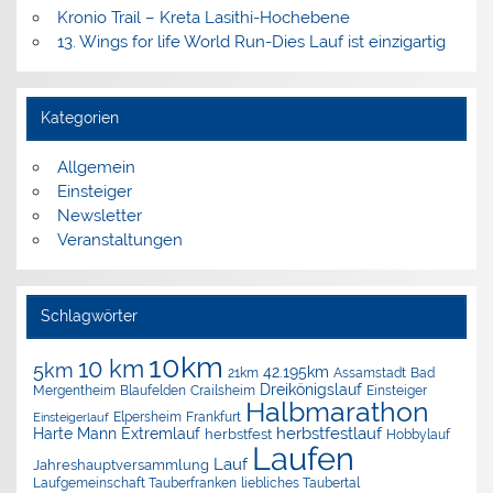
Kronio Trail – Kreta Lasithi-Hochebene
13. Wings for life World Run-Dies Lauf ist einzigartig
Kategorien
Allgemein
Einsteiger
Newsletter
Veranstaltungen
Schlagwörter
10km
10 km
5km
42.195km
Assamstadt
Bad
21km
Dreikönigslauf
Mergentheim
Blaufelden
Crailsheim
Einsteiger
Halbmarathon
Elpersheim
Frankfurt
Einsteigerlauf
herbstfestlauf
Harte Mann Extremlauf
herbstfest
Hobbylauf
Laufen
Lauf
Jahreshauptversammlung
Laufgemeinschaft Tauberfranken
liebliches Taubertal