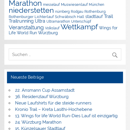
Marathon
Muswiesenlauf
München
messelauf
niederstetten
nürnberg
Rothenburg
Rodgau
Trail
stadtlauf
Rothenburger Lichterlauf
Schwäbisch Hall
Trailrunning
Ultra
Ultramarathon
Unterschüpf
Wettkampf
Veranstaltung
Wings for
Volkslauf
Würzburg
Life World Run
Neueste Beiträge
22. Ansmann Cup Assamstadt
36. Residenzlauf Würzburg
Neue Laufshirts für die steide-runners
Kronio Trail – Kreta Lasithi-Hochebene
13. Wings for life World Run-Dies Lauf ist einzigartig
24. Würzburg Marathon
15. Künzelsauer Stadtlauf