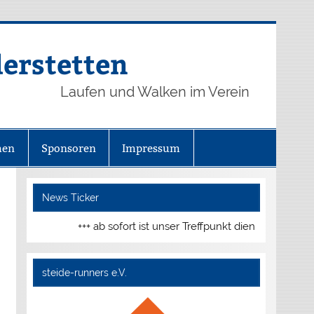
derstetten
Laufen und Walken im Verein
hen
Sponsoren
Impressum
News Ticker
+++ ab sofort ist unser Treffpunkt dienstags und donne
steide-runners e.V.