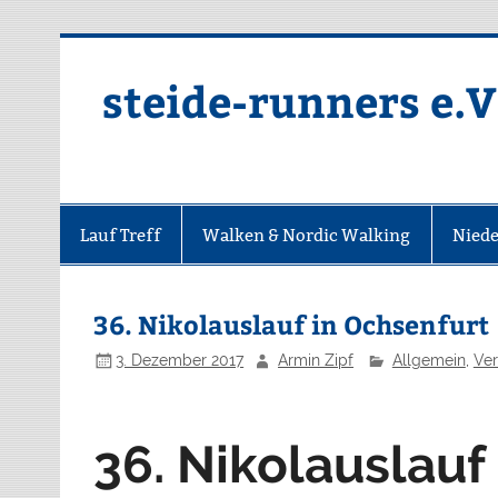
Zum
Inhalt
springen
steide-runners e.V
Lauf Treff
Walken & Nordic Walking
Niede
36. Nikolauslauf in Ochsenfurt
3. Dezember 2017
Armin Zipf
Allgemein
,
Ver
36. Nikolauslauf