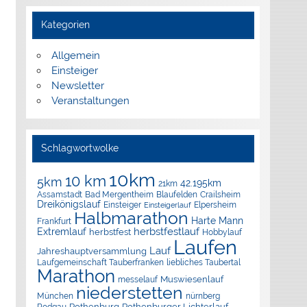
Kategorien
Allgemein
Einsteiger
Newsletter
Veranstaltungen
Schlagwortwolke
10km
10 km
5km
42.195km
21km
Assamstadt
Bad Mergentheim
Blaufelden
Crailsheim
Dreikönigslauf
Elpersheim
Einsteiger
Einsteigerlauf
Halbmarathon
Harte Mann
Frankfurt
herbstfestlauf
Extremlauf
herbstfest
Hobbylauf
Laufen
Lauf
Jahreshauptversammlung
Laufgemeinschaft Tauberfranken
liebliches Taubertal
Marathon
Muswiesenlauf
messelauf
niederstetten
München
nürnberg
Rothenburg
Rothenburger Lichterlauf