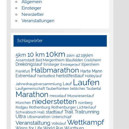
Allgemein
Einsteiger
Newsletter
Veranstaltungen
Schlagwörter
10km
10 km
5km
42.195km
21km
Assamstadt
Bad Mergentheim
Blaufelden
Crailsheim
Dreikönigslauf
Elpersheim
Einsteiger
Einsteigerlauf
Halbmarathon
Harte Mann
Frankfurt
herbstfestlauf
Extremlauf
herbstfest
Hobbylauf
Laufen
Lauf
Jahreshauptversammlung
Laufgemeinschaft Tauberfranken
liebliches Taubertal
Marathon
Muswiesenlauf
messelauf
niederstetten
München
nürnberg
Rothenburg
Rothenburger Lichterlauf
Rodgau
Trail
Trailrunning
stadtlauf
Schwäbisch Hall
Ultra
Ultramarathon
Unterschüpf
Wettkampf
Veranstaltung
Volkslauf
Würzburg
Wings for Life World Run