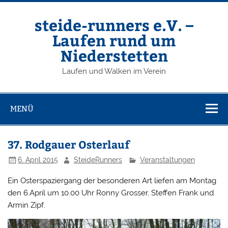
Zum
Inhalt
springen
steide-runners e.V. –
Laufen rund um
Niederstetten
Laufen und Walken im Verein
MENÜ
37. Rodgauer Osterlauf
6. April 2015
SteideRunners
Veranstaltungen
Ein Osterspaziergang der besonderen Art liefen am Montag
den 6.April um 10.00 Uhr Ronny Grosser, Steffen Frank und
Armin Zipf.