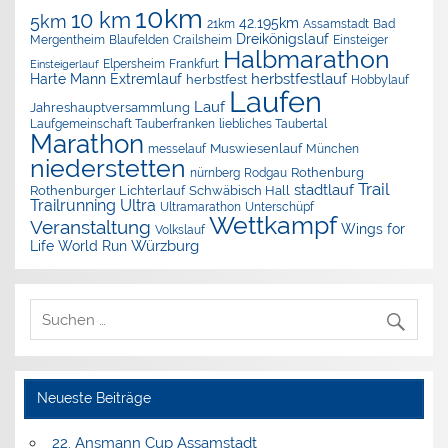
10km
10 km
5km
42.195km
Assamstadt
Bad
21km
Dreikönigslauf
Mergentheim
Blaufelden
Crailsheim
Einsteiger
Halbmarathon
Elpersheim
Frankfurt
Einsteigerlauf
herbstfestlauf
Harte Mann Extremlauf
herbstfest
Hobbylauf
Laufen
Lauf
Jahreshauptversammlung
Laufgemeinschaft Tauberfranken
liebliches Taubertal
Marathon
Muswiesenlauf
München
messelauf
niederstetten
nürnberg
Rothenburg
Rodgau
Trail
stadtlauf
Rothenburger Lichterlauf
Schwäbisch Hall
Trailrunning
Ultra
Ultramarathon
Unterschüpf
Wettkampf
Veranstaltung
Wings for
Volkslauf
Würzburg
Life World Run
Neueste Beiträge
22. Ansmann Cup Assamstadt