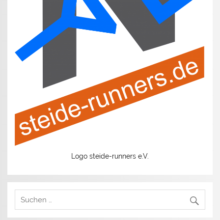
Logo steide-runners e.V.