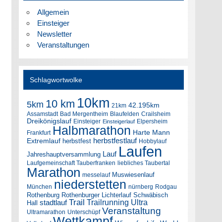
Allgemein
Einsteiger
Newsletter
Veranstaltungen
Schlagwortwolke
10km
10 km
5km
42.195km
21km
Assamstadt
Bad Mergentheim
Blaufelden
Crailsheim
Dreikönigslauf
Einsteiger
Elpersheim
Einsteigerlauf
Halbmarathon
Harte Mann
Frankfurt
herbstfestlauf
Extremlauf
herbstfest
Hobbylauf
Laufen
Lauf
Jahreshauptversammlung
Laufgemeinschaft Tauberfranken
liebliches Taubertal
Marathon
Muswiesenlauf
messelauf
niederstetten
München
nürnberg
Rodgau
Rothenburg
Rothenburger Lichterlauf
Schwäbisch
Trail
Trailrunning
Ultra
stadtlauf
Hall
Veranstaltung
Ultramarathon
Unterschüpf
Wettkampf