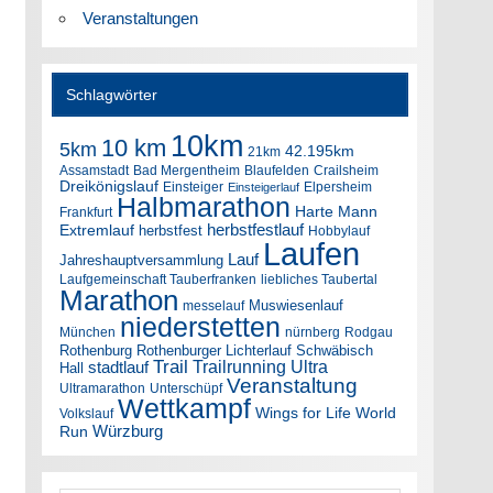
Veranstaltungen
Schlagwörter
10km
10 km
5km
42.195km
21km
Assamstadt
Bad Mergentheim
Blaufelden
Crailsheim
Dreikönigslauf
Einsteiger
Elpersheim
Einsteigerlauf
Halbmarathon
Harte Mann
Frankfurt
herbstfestlauf
Extremlauf
herbstfest
Hobbylauf
Laufen
Lauf
Jahreshauptversammlung
Laufgemeinschaft Tauberfranken
liebliches Taubertal
Marathon
Muswiesenlauf
messelauf
niederstetten
München
nürnberg
Rodgau
Rothenburg
Rothenburger Lichterlauf
Schwäbisch
Trail
Trailrunning
Ultra
stadtlauf
Hall
Veranstaltung
Ultramarathon
Unterschüpf
Wettkampf
Wings for Life World
Volkslauf
Würzburg
Run