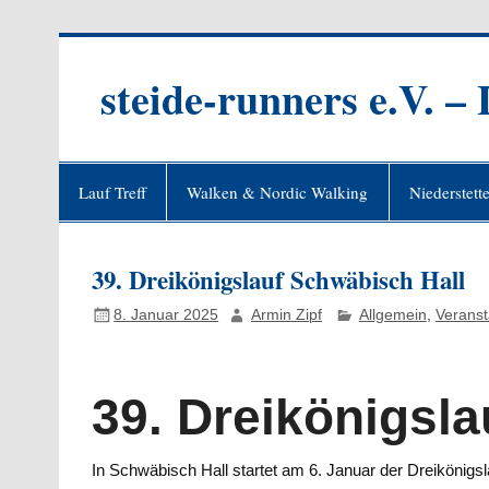
Zum
Inhalt
springen
steide-runners e.V. –
Lauf Treff
Walken & Nordic Walking
Niederstett
39. Dreikönigslauf Schwäbisch Hall
8. Januar 2025
Armin Zipf
Allgemein
,
Veranst
39. Dreikönigsl
In Schwäbisch Hall startet am 6. Januar der Dreikönigs