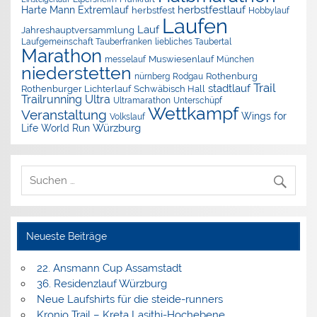
herbstfestlauf
Harte Mann Extremlauf
herbstfest
Hobbylauf
Laufen
Lauf
Jahreshauptversammlung
Laufgemeinschaft Tauberfranken
liebliches Taubertal
Marathon
Muswiesenlauf
München
messelauf
niederstetten
nürnberg
Rothenburg
Rodgau
Trail
stadtlauf
Rothenburger Lichterlauf
Schwäbisch Hall
Trailrunning
Ultra
Ultramarathon
Unterschüpf
Wettkampf
Veranstaltung
Wings for
Volkslauf
Würzburg
Life World Run
Neueste Beiträge
22. Ansmann Cup Assamstadt
36. Residenzlauf Würzburg
Neue Laufshirts für die steide-runners
Kronio Trail – Kreta Lasithi-Hochebene