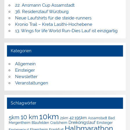
22. Ansmann Cup Assamstadt
36. Residenzlauf Würzburg
Neue Laufshirts für die steide-runners
Kronio Trail – Kreta Lasithi-Hochebene
13. Wings for life World Run-Dies Lauf ist einzigartig
Kategorien
Allgemein
Einsteiger
Newsletter
Veranstaltungen
Schlagwörter
10km
10 km
5km
42.195km
Assamstadt
Bad
21km
Dreikönigslauf
Mergentheim
Blaufelden
Crailsheim
Einsteiger
Halbmarathon
Elpersheim
Frankfurt
Einsteigerlauf