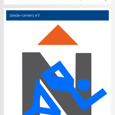
steide-runners e.V.