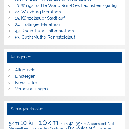
13. Wings for life World Run-Dies Lauf ist einzigartig
24. Würzburg Marathon
15. Künzelsauer Stadtlauf
24. Trollinger Marathon
43. Rhein-Ruhr Halbmarathon
53. GuthsMuths-Rennsteiglauf
Kategorien
Allgemein
Einsteiger
Newsletter
Veranstaltungen
Schlagwortwolke
10km
10 km
5km
42.195km
Assamstadt
Bad
21km
Dreikönigslauf
Mergentheim
Blaufelden
Crailsheim
Einsteiger