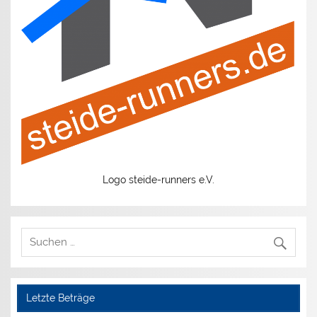
Logo steide-runners e.V.
Letzte Beträge