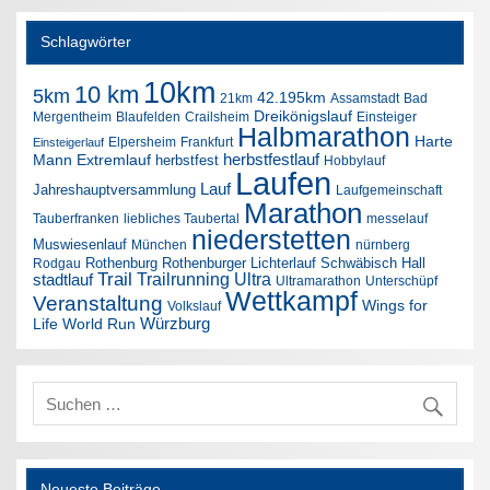
Schlagwörter
10km
10 km
5km
42.195km
21km
Assamstadt
Bad
Dreikönigslauf
Mergentheim
Blaufelden
Crailsheim
Einsteiger
Halbmarathon
Harte
Elpersheim
Frankfurt
Einsteigerlauf
herbstfestlauf
Mann Extremlauf
herbstfest
Hobbylauf
Laufen
Lauf
Jahreshauptversammlung
Laufgemeinschaft
Marathon
Tauberfranken
liebliches Taubertal
messelauf
niederstetten
Muswiesenlauf
München
nürnberg
Rothenburg
Rothenburger Lichterlauf
Schwäbisch Hall
Rodgau
Trail
Trailrunning
Ultra
stadtlauf
Ultramarathon
Unterschüpf
Wettkampf
Veranstaltung
Wings for
Volkslauf
Würzburg
Life World Run
Neueste Beiträge