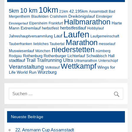
10km
10 km
5km
42.195km
21km
Assamstadt
Bad
Dreikönigslauf
Mergentheim
Blaufelden
Crailsheim
Einsteiger
Halbmarathon
Harte
Elpersheim
Frankfurt
Einsteigerlauf
herbstfestlauf
Mann Extremlauf
herbstfest
Hobbylauf
Laufen
Lauf
Jahreshauptversammlung
Laufgemeinschaft
Marathon
Tauberfranken
liebliches Taubertal
messelauf
niederstetten
Muswiesenlauf
München
nürnberg
Rothenburg
Rothenburger Lichterlauf
Schwäbisch Hall
Rodgau
Trail
Trailrunning
Ultra
stadtlauf
Ultramarathon
Unterschüpf
Wettkampf
Veranstaltung
Wings for
Volkslauf
Würzburg
Life World Run
Neueste Beiträge
22. Ansmann Cup Assamstadt