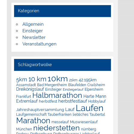
Kategorien
Allgemein
Einsteiger
Newsletter
Veranstaltungen
Schlagwortwolke
10km
10 km
5km
42.195km
21km
Assamstadt
Bad Mergentheim
Blaufelden
Crailsheim
Dreikönigslauf
Elpersheim
Einsteiger
Einsteigerlauf
Halbmarathon
Harte Mann
Frankfurt
herbstfestlauf
Extremlauf
herbstfest
Hobbylauf
Laufen
Lauf
Jahreshauptversammlung
Laufgemeinschaft Tauberfranken
liebliches Taubertal
Marathon
Muswiesenlauf
messelauf
niederstetten
München
nürnberg
Rothenburg
Rothenburger Lichterlauf