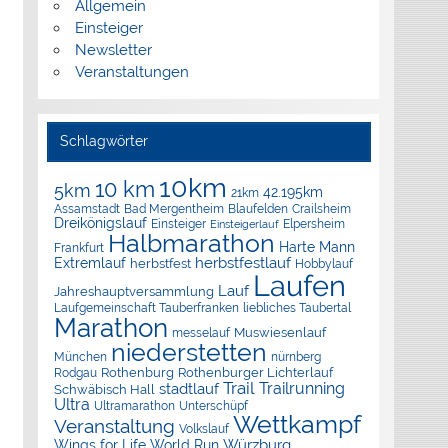
Allgemein
Einsteiger
Newsletter
Veranstaltungen
Schlagwörter
10km
10 km
5km
42.195km
21km
Assamstadt
Bad Mergentheim
Blaufelden
Crailsheim
Dreikönigslauf
Elpersheim
Einsteiger
Einsteigerlauf
Halbmarathon
Harte Mann
Frankfurt
herbstfestlauf
Extremlauf
herbstfest
Hobbylauf
Laufen
Lauf
Jahreshauptversammlung
Laufgemeinschaft Tauberfranken
liebliches Taubertal
Marathon
Muswiesenlauf
messelauf
niederstetten
München
nürnberg
Rothenburg
Rothenburger Lichterlauf
Rodgau
Trail
Trailrunning
stadtlauf
Schwäbisch Hall
Ultra
Ultramarathon
Unterschüpf
Wettkampf
Veranstaltung
Volkslauf
Würzburg
Wings for Life World Run