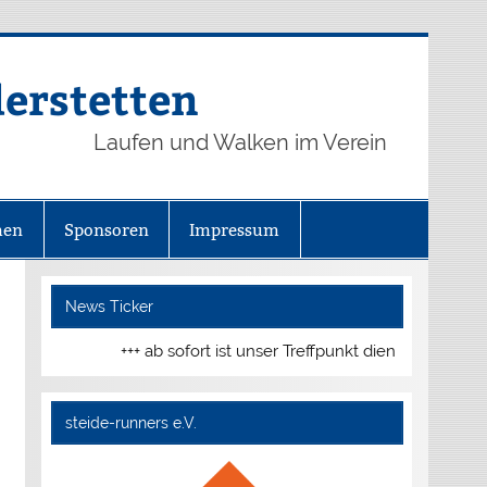
derstetten
Laufen und Walken im Verein
hen
Sponsoren
Impressum
News Ticker
+++ ab sofort ist unser Treffpunkt dienstags und do
steide-runners e.V.