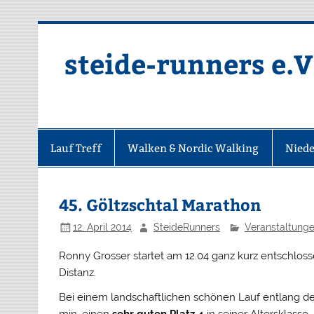
Zum
Inhalt
springen
steide-runners e.V
Lauf Treff
Walken & Nordic Walking
Niede
45. Göltzschtal Marathon
12. April 2014
SteideRunners
Veranstaltung
Ronny Grosser startet am 12.04 ganz kurz entschlo
Distanz.
Bei einem landschaftlichen schönen Lauf entlang de