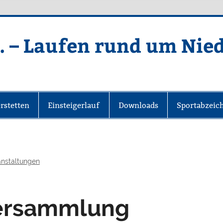
. – Laufen rund um Nie
rstetten
Einsteigerlauf
Downloads
Sportabzeic
anstaltungen
versammlung