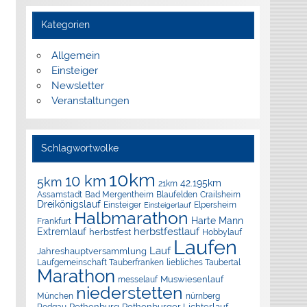
Kategorien
Allgemein
Einsteiger
Newsletter
Veranstaltungen
Schlagwortwolke
10km
10 km
5km
42.195km
21km
Assamstadt
Bad Mergentheim
Blaufelden
Crailsheim
Dreikönigslauf
Elpersheim
Einsteiger
Einsteigerlauf
Halbmarathon
Harte Mann
Frankfurt
herbstfestlauf
Extremlauf
herbstfest
Hobbylauf
Laufen
Lauf
Jahreshauptversammlung
Laufgemeinschaft Tauberfranken
liebliches Taubertal
Marathon
Muswiesenlauf
messelauf
niederstetten
München
nürnberg
Rothenburg
Rothenburger Lichterlauf