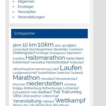
Allgemein
Einsteiger
Newsletter
Veranstaltungen
Schlagwörter
10km
10 km
5km
42.195km
21km
Assamstadt
Bad Mergentheim
Blaufelden
Crailsheim
Dreikönigslauf
Elpersheim
Einsteiger
Einsteigerlauf
Halbmarathon
Harte Mann
Frankfurt
herbstfestlauf
Extremlauf
herbstfest
Hobbylauf
Laufen
Lauf
Jahreshauptversammlung
Laufgemeinschaft Tauberfranken
liebliches Taubertal
Marathon
Muswiesenlauf
messelauf
niederstetten
München
nürnberg
Rothenburg
Rothenburger Lichterlauf
Rodgau
Trail
Trailrunning
stadtlauf
Schwäbisch Hall
Ultra
Ultramarathon
Unterschüpf
Wettkampf
Veranstaltung
Volkslauf
Würzburg
Wings for Life World Run