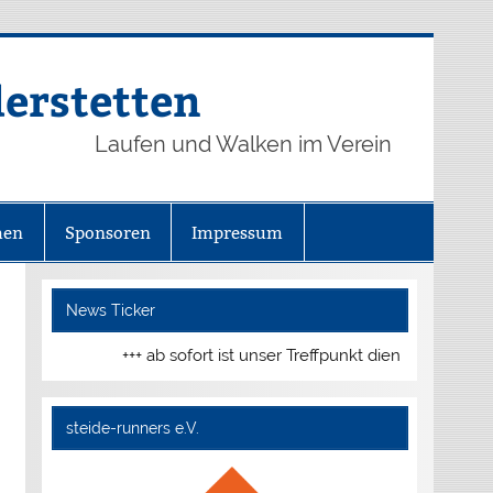
derstetten
Laufen und Walken im Verein
hen
Sponsoren
Impressum
News Ticker
+++ ab sofort ist unser Treffpunkt dienstags und do
steide-runners e.V.