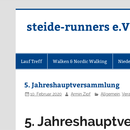
Zum
Inhalt
springen
steide-runners e.V
Lauf Treff
Walken & Nordic Walking
Niede
5. Jahreshauptversammlung
10. Februar 2020
Armin Zipf
Allgemein
,
Ver
5. Jahreshaupt