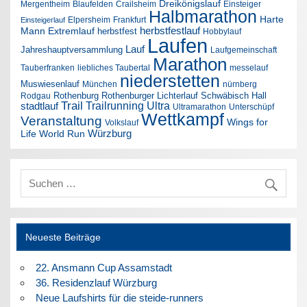
Dreikönigslauf
Mergentheim
Blaufelden
Crailsheim
Einsteiger
Halbmarathon
Harte
Elpersheim
Frankfurt
Einsteigerlauf
herbstfestlauf
Mann Extremlauf
herbstfest
Hobbylauf
Laufen
Lauf
Jahreshauptversammlung
Laufgemeinschaft
Marathon
Tauberfranken
liebliches Taubertal
messelauf
niederstetten
Muswiesenlauf
München
nürnberg
Rothenburg
Rothenburger Lichterlauf
Schwäbisch Hall
Rodgau
Trail
Trailrunning
Ultra
stadtlauf
Ultramarathon
Unterschüpf
Wettkampf
Veranstaltung
Wings for
Volkslauf
Würzburg
Life World Run
Neueste Beiträge
22. Ansmann Cup Assamstadt
36. Residenzlauf Würzburg
Neue Laufshirts für die steide-runners