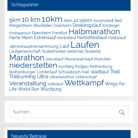
Schlagwörter
10km
10 km
5km
42.195km
Assamstadt
Bad
21km
Dreikönigslauf
Mergentheim
Blaufelden
Crailsheim
Einsteiger
Halbmarathon
Elpersheim
Frankfurt
Einsteigerlauf
herbstfestlauf
Harte Mann Extremlauf
herbstfest
Hobbylauf
Laufen
Lauf
Jahreshauptversammlung
Laufgemeinschaft Tauberfranken
liebliches Taubertal
Marathon
Muswiesenlauf
München
messelauf
niederstetten
nürnberg
Rothenburg
Rodgau
Trail
stadtlauf
Rothenburger Lichterlauf
Schwäbisch Hall
Trailrunning
Ultra
Ultramarathon
Unterschüpf
Wettkampf
Veranstaltung
Wings for
Volkslauf
Würzburg
Life World Run
Neueste Beiträge