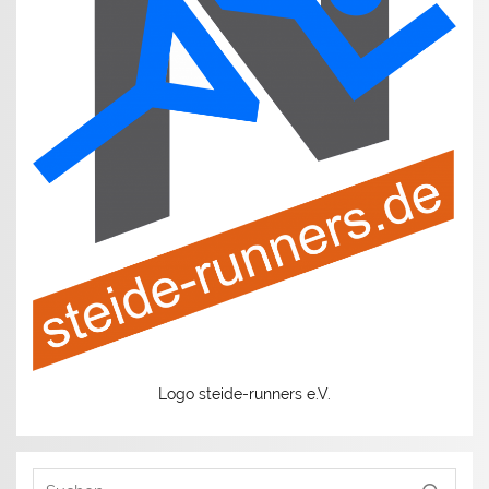
Logo steide-runners e.V.