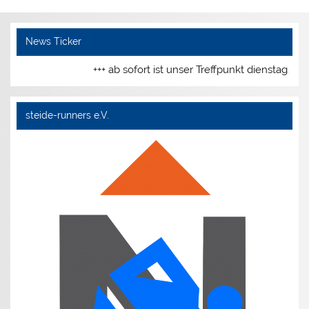
News Ticker
+++ ab sofort ist unser Treffpunkt dienstags u
steide-runners e.V.