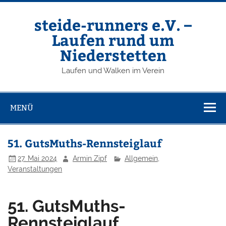
Zum
Inhalt
springen
steide-runners e.V. –
Laufen rund um
Niederstetten
Laufen und Walken im Verein
MENÜ
51. GutsMuths-Rennsteiglauf
27. Mai 2024
Armin Zipf
Allgemein
,
Veranstaltungen
51. GutsMuths-
Rennsteiglauf