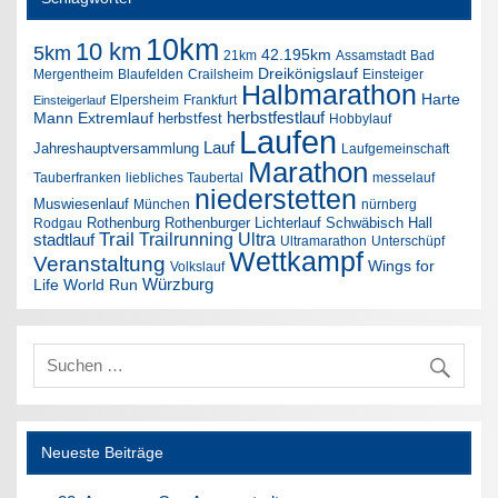
10km
10 km
5km
42.195km
21km
Assamstadt
Bad
Dreikönigslauf
Mergentheim
Blaufelden
Crailsheim
Einsteiger
Halbmarathon
Harte
Elpersheim
Frankfurt
Einsteigerlauf
herbstfestlauf
Mann Extremlauf
herbstfest
Hobbylauf
Laufen
Lauf
Jahreshauptversammlung
Laufgemeinschaft
Marathon
Tauberfranken
liebliches Taubertal
messelauf
niederstetten
Muswiesenlauf
München
nürnberg
Rothenburg
Rothenburger Lichterlauf
Schwäbisch Hall
Rodgau
Trail
Trailrunning
Ultra
stadtlauf
Ultramarathon
Unterschüpf
Wettkampf
Veranstaltung
Wings for
Volkslauf
Würzburg
Life World Run
Neueste Beiträge