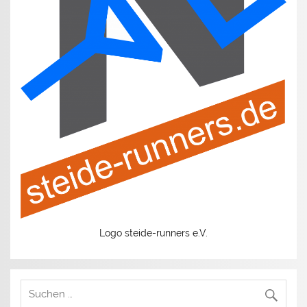
Logo steide-runners e.V.