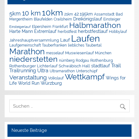
10km
10 km
5km
42.195km
Assamstadt
Bad
21km
Dreikönigslauf
Mergentheim
Blaufelden
Crailsheim
Einsteiger
Halbmarathon
Elpersheim
Frankfurt
Einsteigerlauf
herbstfestlauf
Harte Mann Extremlauf
herbstfest
Hobbylauf
Laufen
Lauf
Jahreshauptversammlung
Laufgemeinschaft Tauberfranken
liebliches Taubertal
Marathon
Muswiesenlauf
München
messelauf
niederstetten
nürnberg
Rothenburg
Rodgau
Trail
stadtlauf
Rothenburger Lichterlauf
Schwäbisch Hall
Trailrunning
Ultra
Ultramarathon
Unterschüpf
Wettkampf
Veranstaltung
Wings for
Volkslauf
Würzburg
Life World Run
Neueste Beiträge