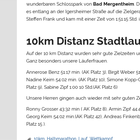
wunderbaren Schlosspark von
Bad Mergentheim
. 
es entlang an der Igersheimer Straße auf die Zielge
Steffen Frank und kam mit einer Zeit von 1:51:15 Std. i
10km Distanz Stadtla
Auf der 10 km Distanz wurden sehr gute Zielzeiten u
Ganz besonders unsere Läuferfrauen.
Annerose Benz 51:17 min. (AK Platz 3), Birgit Weber 51:
Nadine Keim 54:02 min. (AK Platz 10), Simone Kopp-Os
Platz 9), Sabine Zipf 1:00 10 Std.(AK Platz 6)
Unsere Herren gingen auch wieder mit sehr guten 
Ronny Grosser 43:32 min ( AK Platz 8), Armin Zipf 44:4
Georg Keim 54:02 min.(AK Platz 42), Andreas Finkenbe
Platz 15 ).
10km
,
Halbmarathon
,
Lauf
,
Wettkampf