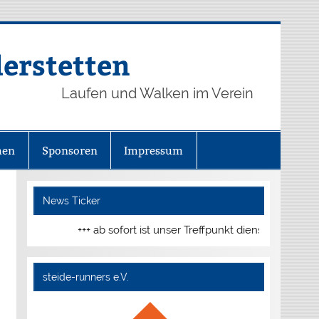
derstetten
Laufen und Walken im Verein
hen
Sponsoren
Impressum
News Ticker
+++ ab sofort ist unser Treffpunkt dienstags und d
steide-runners e.V.