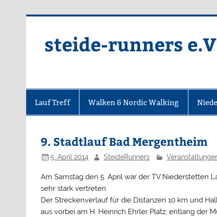
Zum
Inhalt
springen
steide-runners e.V
Lauf Treff
Walken & Nordic Walking
Niede
9. Stadtlauf Bad Mergentheim
5. April 2014
SteideRunners
Veranstaltunge
Am Samstag den 5. April war der TV Niederstetten L
sehr stark vertreten.
Der Streckenverlauf für die Distanzen 10 km und Ha
aus vorbei am H. Heinrich Ehrler Platz, entlang der