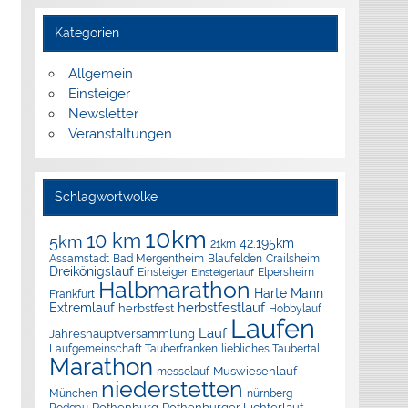
Kategorien
Allgemein
Einsteiger
Newsletter
Veranstaltungen
Schlagwortwolke
10km
10 km
5km
42.195km
21km
Assamstadt
Bad Mergentheim
Blaufelden
Crailsheim
Dreikönigslauf
Elpersheim
Einsteiger
Einsteigerlauf
Halbmarathon
Harte Mann
Frankfurt
herbstfestlauf
Extremlauf
herbstfest
Hobbylauf
Laufen
Lauf
Jahreshauptversammlung
Laufgemeinschaft Tauberfranken
liebliches Taubertal
Marathon
Muswiesenlauf
messelauf
niederstetten
München
nürnberg
Rothenburg
Rothenburger Lichterlauf