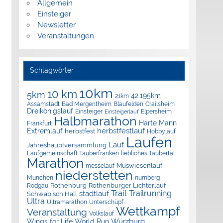
Allgemein
Einsteiger
Newsletter
Veranstaltungen
Schlagwörter
10km
10 km
5km
42.195km
21km
Assamstadt
Bad Mergentheim
Blaufelden
Crailsheim
Dreikönigslauf
Elpersheim
Einsteiger
Einsteigerlauf
Halbmarathon
Harte Mann
Frankfurt
herbstfestlauf
Extremlauf
herbstfest
Hobbylauf
Laufen
Lauf
Jahreshauptversammlung
Laufgemeinschaft Tauberfranken
liebliches Taubertal
Marathon
Muswiesenlauf
messelauf
niederstetten
München
nürnberg
Rothenburg
Rothenburger Lichterlauf
Rodgau
Trail
Trailrunning
stadtlauf
Schwäbisch Hall
Ultra
Ultramarathon
Unterschüpf
Wettkampf
Veranstaltung
Volkslauf
Würzburg
Wings for Life World Run