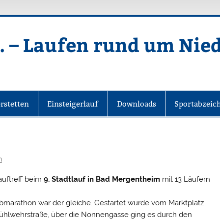
. – Laufen rund um Nie
rstetten
Einsteigerlauf
Downloads
Sportabzeic
n
auftreff beim
9. Stadtlauf in Bad Mergentheim
mit 13 Läufern
lbmarathon war der gleiche. Gestartet wurde vom Marktplatz
 Mühlwehrstraße, über die Nonnengasse ging es durch den