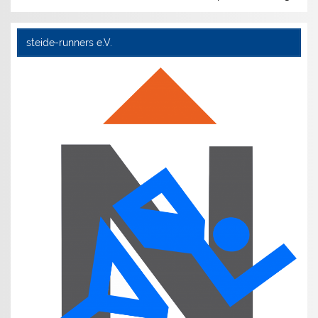
steide-runners e.V.