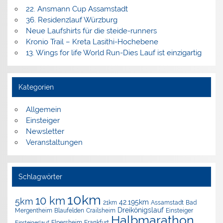
22. Ansmann Cup Assamstadt
36. Residenzlauf Würzburg
Neue Laufshirts für die steide-runners
Kronio Trail – Kreta Lasithi-Hochebene
13. Wings for life World Run-Dies Lauf ist einzigartig
Kategorien
Allgemein
Einsteiger
Newsletter
Veranstaltungen
Schlagwörter
10km
10 km
5km
42.195km
Assamstadt
Bad
21km
Dreikönigslauf
Mergentheim
Blaufelden
Crailsheim
Einsteiger
Halbmarathon
Elpersheim
Frankfurt
Einsteigerlauf