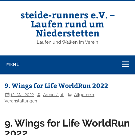
Zum
Inhalt
springen
steide-runners e.V. –
Laufen rund um
Niederstetten
Laufen und Walken im Verein
MENÜ
9. Wings for Life WorldRun 2022
12. Mai 2022
Armin Zipf
Allgemein
,
Veranstaltungen
9. Wings for Life WorldRun
2022