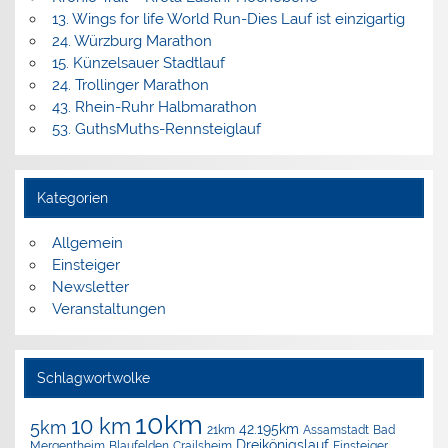
13. Wings for life World Run-Dies Lauf ist einzigartig
24. Würzburg Marathon
15. Künzelsauer Stadtlauf
24. Trollinger Marathon
43. Rhein-Ruhr Halbmarathon
53. GuthsMuths-Rennsteiglauf
Kategorien
Allgemein
Einsteiger
Newsletter
Veranstaltungen
Schlagwortwolke
10km
10 km
5km
42.195km
Assamstadt
Bad
21km
Dreikönigslauf
Mergentheim
Blaufelden
Crailsheim
Einsteiger