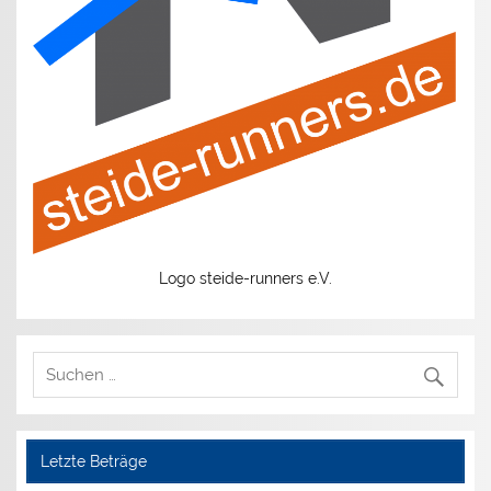
Logo steide-runners e.V.
Letzte Beträge