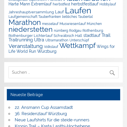
herbstfestlauf
Harte Mann Extremlauf
herbstfest
Hobbylauf
Laufen
Lauf
Jahreshauptversammlung
Laufgemeinschaft Tauberfranken
liebliches Taubertal
Marathon
Muswiesenlauf
München
messelauf
niederstetten
nürnberg
Rothenburg
Rodgau
Trail
stadtlauf
Rothenburger Lichterlauf
Schwäbisch Hall
Trailrunning
Ultra
Ultramarathon
Unterschüpf
Wettkampf
Veranstaltung
Wings for
Volkslauf
Würzburg
Life World Run
Neueste Beiträge
22. Ansmann Cup Assamstadt
36. Residenzlauf Würzburg
Neue Laufshirts für die steide-runners
Kronio Trail – Kreta Lasithi-Hochebene