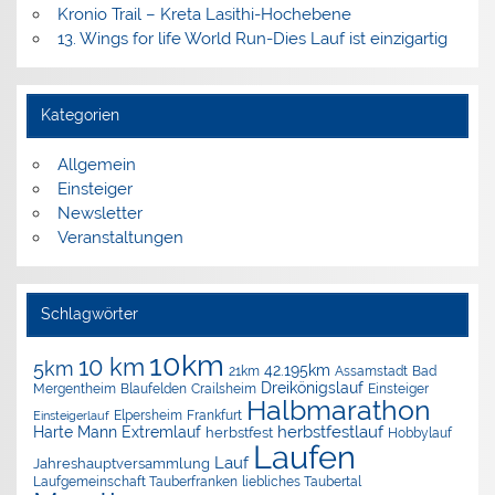
Kronio Trail – Kreta Lasithi-Hochebene
13. Wings for life World Run-Dies Lauf ist einzigartig
Kategorien
Allgemein
Einsteiger
Newsletter
Veranstaltungen
Schlagwörter
10km
10 km
5km
42.195km
Assamstadt
Bad
21km
Dreikönigslauf
Mergentheim
Blaufelden
Crailsheim
Einsteiger
Halbmarathon
Elpersheim
Frankfurt
Einsteigerlauf
herbstfestlauf
Harte Mann Extremlauf
herbstfest
Hobbylauf
Laufen
Lauf
Jahreshauptversammlung
Laufgemeinschaft Tauberfranken
liebliches Taubertal