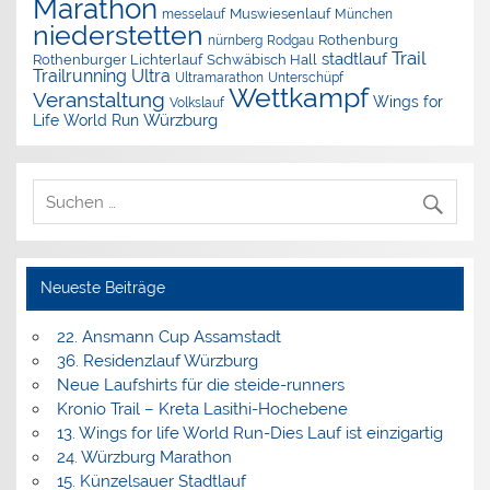
Marathon
Muswiesenlauf
München
messelauf
niederstetten
nürnberg
Rothenburg
Rodgau
Trail
stadtlauf
Rothenburger Lichterlauf
Schwäbisch Hall
Trailrunning
Ultra
Ultramarathon
Unterschüpf
Wettkampf
Veranstaltung
Wings for
Volkslauf
Würzburg
Life World Run
Neueste Beiträge
22. Ansmann Cup Assamstadt
36. Residenzlauf Würzburg
Neue Laufshirts für die steide-runners
Kronio Trail – Kreta Lasithi-Hochebene
13. Wings for life World Run-Dies Lauf ist einzigartig
24. Würzburg Marathon
15. Künzelsauer Stadtlauf