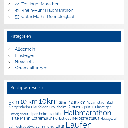
24. Trollinger Marathon
43. Rhein-Ruhr Halbmarathon
53. GuthsMuths-Rennsteiglauf
Kategorien
Allgemein
Einsteiger
Newsletter
Veranstaltungen
Schlagwortwolke
10km
10 km
5km
42.195km
Assamstadt
Bad
21km
Dreikönigslauf
Mergentheim
Blaufelden
Crailsheim
Einsteiger
Halbmarathon
Elpersheim
Frankfurt
Einsteigerlauf
herbstfestlauf
Harte Mann Extremlauf
herbstfest
Hobbylauf
Laufen
Lauf
Jahreshauptversammlung