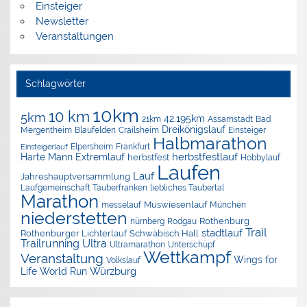
Einsteiger
Newsletter
Veranstaltungen
Schlagwörter
10km
10 km
5km
42.195km
Assamstadt
Bad
21km
Dreikönigslauf
Mergentheim
Blaufelden
Crailsheim
Einsteiger
Halbmarathon
Elpersheim
Frankfurt
Einsteigerlauf
herbstfestlauf
Harte Mann Extremlauf
herbstfest
Hobbylauf
Laufen
Lauf
Jahreshauptversammlung
Laufgemeinschaft Tauberfranken
liebliches Taubertal
Marathon
Muswiesenlauf
München
messelauf
niederstetten
nürnberg
Rothenburg
Rodgau
Trail
stadtlauf
Rothenburger Lichterlauf
Schwäbisch Hall
Trailrunning
Ultra
Ultramarathon
Unterschüpf
Wettkampf
Veranstaltung
Wings for
Volkslauf
Würzburg
Life World Run