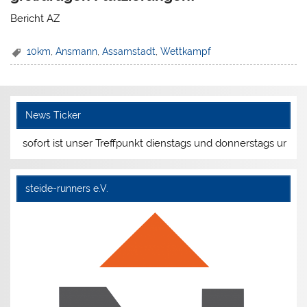
Bericht AZ
10km
,
Ansmann
,
Assamstadt
,
Wettkampf
News Ticker
 ab sofort ist unser Treffpunkt dienstags und donnerstags um 19
steide-runners e.V.