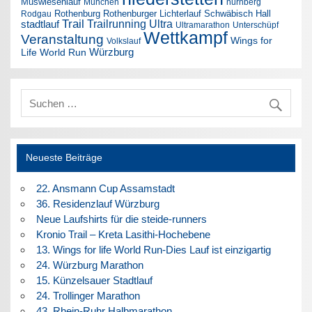
Muswiesenlauf
München
nürnberg
Rothenburg
Rothenburger Lichterlauf
Schwäbisch Hall
Rodgau
Trail
Trailrunning
Ultra
stadtlauf
Ultramarathon
Unterschüpf
Wettkampf
Veranstaltung
Wings for
Volkslauf
Würzburg
Life World Run
Neueste Beiträge
22. Ansmann Cup Assamstadt
36. Residenzlauf Würzburg
Neue Laufshirts für die steide-runners
Kronio Trail – Kreta Lasithi-Hochebene
13. Wings for life World Run-Dies Lauf ist einzigartig
24. Würzburg Marathon
15. Künzelsauer Stadtlauf
24. Trollinger Marathon
43. Rhein-Ruhr Halbmarathon