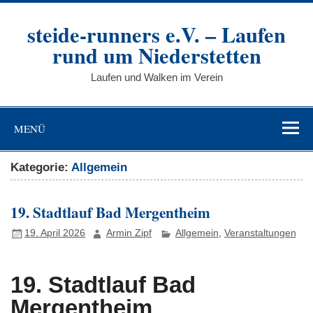
Zum
Inhalt
steide-runners e.V. – Laufen
springen
rund um Niederstetten
Laufen und Walken im Verein
MENÜ
Kategorie:
Allgemein
19. Stadtlauf Bad Mergentheim
19. April 2026
Armin Zipf
Allgemein
,
Veranstaltungen
19. Stadtlauf Bad
Mergentheim