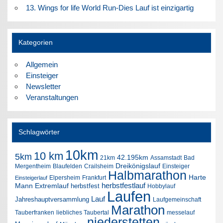
13. Wings for life World Run-Dies Lauf ist einzigartig
Kategorien
Allgemein
Einsteiger
Newsletter
Veranstaltungen
Schlagwörter
10km
10 km
5km
42.195km
21km
Assamstadt
Bad
Dreikönigslauf
Mergentheim
Blaufelden
Crailsheim
Einsteiger
Halbmarathon
Harte
Elpersheim
Frankfurt
Einsteigerlauf
herbstfestlauf
Mann Extremlauf
herbstfest
Hobbylauf
Laufen
Lauf
Jahreshauptversammlung
Laufgemeinschaft
Marathon
Tauberfranken
liebliches Taubertal
messelauf
niederstetten