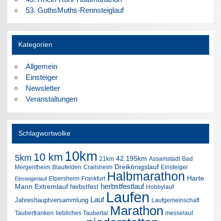
53. GuthsMuths-Rennsteiglauf
Kategorien
Allgemein
Einsteiger
Newsletter
Veranstaltungen
Schlagwortwolke
10km
10 km
5km
42.195km
21km
Assamstadt
Bad
Dreikönigslauf
Mergentheim
Blaufelden
Crailsheim
Einsteiger
Halbmarathon
Harte
Elpersheim
Frankfurt
Einsteigerlauf
herbstfestlauf
Mann Extremlauf
herbstfest
Hobbylauf
Laufen
Lauf
Jahreshauptversammlung
Laufgemeinschaft
Marathon
Tauberfranken
liebliches Taubertal
messelauf