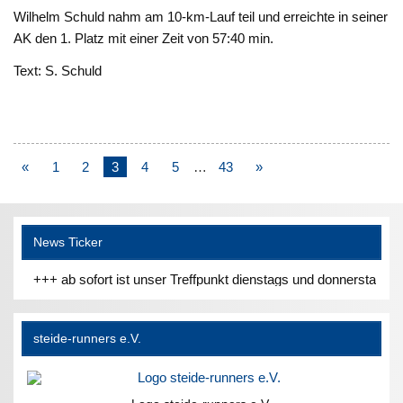
Wilhelm Schuld nahm am 10-km-Lauf teil und erreichte in seiner
AK den 1. Platz mit einer Zeit von 57:40 min.
Text: S. Schuld
«
1
2
3
4
5
…
43
»
News Ticker
+++ ab sofort ist unser Treffpunkt dienstags und donnerstags um 1
steide-runners e.V.