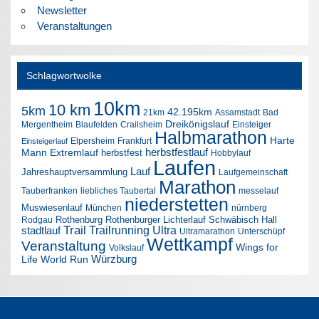
Newsletter
Veranstaltungen
Schlagwortwolke
10km
10 km
5km
42.195km
21km
Assamstadt
Bad
Dreikönigslauf
Mergentheim
Blaufelden
Crailsheim
Einsteiger
Halbmarathon
Harte
Elpersheim
Frankfurt
Einsteigerlauf
herbstfestlauf
Mann Extremlauf
herbstfest
Hobbylauf
Laufen
Lauf
Jahreshauptversammlung
Laufgemeinschaft
Marathon
Tauberfranken
liebliches Taubertal
messelauf
niederstetten
Muswiesenlauf
München
nürnberg
Rothenburg
Rothenburger Lichterlauf
Schwäbisch Hall
Rodgau
Trail
Trailrunning
Ultra
stadtlauf
Ultramarathon
Unterschüpf
Wettkampf
Veranstaltung
Wings for
Volkslauf
Würzburg
Life World Run