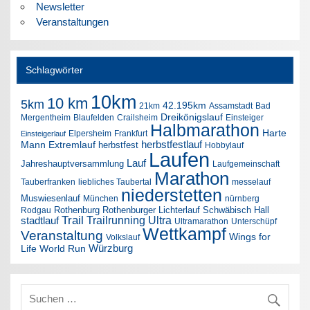
Newsletter
Veranstaltungen
Schlagwörter
10km
10 km
5km
42.195km
21km
Assamstadt
Bad
Dreikönigslauf
Mergentheim
Blaufelden
Crailsheim
Einsteiger
Halbmarathon
Harte
Elpersheim
Frankfurt
Einsteigerlauf
herbstfestlauf
Mann Extremlauf
herbstfest
Hobbylauf
Laufen
Lauf
Jahreshauptversammlung
Laufgemeinschaft
Marathon
Tauberfranken
liebliches Taubertal
messelauf
niederstetten
Muswiesenlauf
München
nürnberg
Rothenburg
Rothenburger Lichterlauf
Schwäbisch Hall
Rodgau
Trail
Trailrunning
Ultra
stadtlauf
Ultramarathon
Unterschüpf
Wettkampf
Veranstaltung
Wings for
Volkslauf
Würzburg
Life World Run