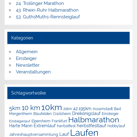
24. Trollinger Marathon
43. Rhein-Ruhr Halbmarathon
53. GuthsMuths-Rennsteiglauf
Kategorien
Allgemein
Einsteiger
Newsletter
Veranstaltungen
Schlagwortwolke
10km
10 km
5km
42.195km
Assamstadt
Bad
21km
Dreikönigslauf
Mergentheim
Blaufelden
Crailsheim
Einsteiger
Halbmarathon
Elpersheim
Frankfurt
Einsteigerlauf
herbstfestlauf
Harte Mann Extremlauf
herbstfest
Hobbylauf
Laufen
Lauf
Jahreshauptversammlung