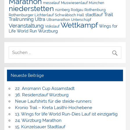
Marathon
Muswiesenlauf
München
messelauf
niederstetten
nürnberg
Rothenburg
Rodgau
Trail
stadtlauf
Rothenburger Lichterlauf
Schwäbisch Hall
Trailrunning
Ultra
Ultramarathon
Unterschüpf
Wettkampf
Veranstaltung
Wings for
Volkslauf
Würzburg
Life World Run
Neueste Beiträge
22. Ansmann Cup Assamstadt
36. Residenzlauf Würzburg
Neue Laufshirts für die steide-runners
Kronio Trail – Kreta Lasithi-Hochebene
13. Wings for life World Run-Dies Lauf ist einzigartig
24. Würzburg Marathon
15. Künzelsauer Stadtlauf