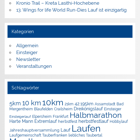
Kronio Trail – Kreta Lasithi-Hochebene
13. Wings for life World Run-Dies Lauf ist einzigartig
Kategorien
Allgemein
Einsteiger
Newsletter
Veranstaltungen
Schlagwörter
10km
10 km
5km
42.195km
Assamstadt
Bad
21km
Dreikönigslauf
Mergentheim
Blaufelden
Crailsheim
Einsteiger
Halbmarathon
Elpersheim
Frankfurt
Einsteigerlauf
herbstfestlauf
Harte Mann Extremlauf
herbstfest
Hobbylauf
Laufen
Lauf
Jahreshauptversammlung
Laufgemeinschaft Tauberfranken
liebliches Taubertal