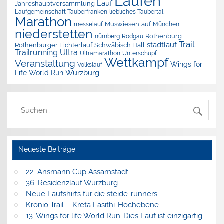
Laufen
Lauf
Jahreshauptversammlung
Laufgemeinschaft Tauberfranken
liebliches Taubertal
Marathon
Muswiesenlauf
München
messelauf
niederstetten
nürnberg
Rothenburg
Rodgau
Trail
stadtlauf
Rothenburger Lichterlauf
Schwäbisch Hall
Trailrunning
Ultra
Ultramarathon
Unterschüpf
Wettkampf
Veranstaltung
Wings for
Volkslauf
Würzburg
Life World Run
Neueste Beiträge
22. Ansmann Cup Assamstadt
36. Residenzlauf Würzburg
Neue Laufshirts für die steide-runners
Kronio Trail – Kreta Lasithi-Hochebene
13. Wings for life World Run-Dies Lauf ist einzigartig