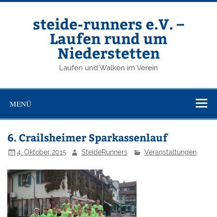
Zum
Inhalt
springen
steide-runners e.V. –
Laufen rund um
Niederstetten
Laufen und Walken im Verein
MENÜ
6. Crailsheimer Sparkassenlauf
4. Oktober 2015
SteideRunners
Veranstaltungen