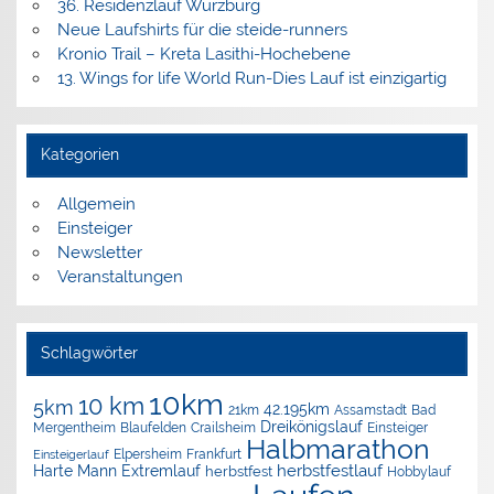
36. Residenzlauf Würzburg
Neue Laufshirts für die steide-runners
Kronio Trail – Kreta Lasithi-Hochebene
13. Wings for life World Run-Dies Lauf ist einzigartig
Kategorien
Allgemein
Einsteiger
Newsletter
Veranstaltungen
Schlagwörter
10km
10 km
5km
42.195km
Assamstadt
Bad
21km
Dreikönigslauf
Mergentheim
Blaufelden
Crailsheim
Einsteiger
Halbmarathon
Elpersheim
Frankfurt
Einsteigerlauf
herbstfestlauf
Harte Mann Extremlauf
herbstfest
Hobbylauf