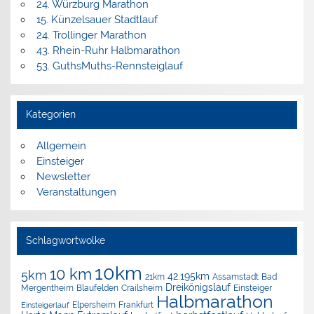
24. Würzburg Marathon
15. Künzelsauer Stadtlauf
24. Trollinger Marathon
43. Rhein-Ruhr Halbmarathon
53. GuthsMuths-Rennsteiglauf
Kategorien
Allgemein
Einsteiger
Newsletter
Veranstaltungen
Schlagwortwolke
10km
10 km
5km
42.195km
Assamstadt
Bad
21km
Dreikönigslauf
Mergentheim
Blaufelden
Crailsheim
Einsteiger
Halbmarathon
Elpersheim
Frankfurt
Einsteigerlauf