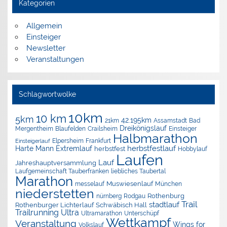
Kategorien
Allgemein
Einsteiger
Newsletter
Veranstaltungen
Schlagwortwolke
10km
10 km
5km
42.195km
Assamstadt
Bad
21km
Dreikönigslauf
Mergentheim
Blaufelden
Crailsheim
Einsteiger
Halbmarathon
Elpersheim
Frankfurt
Einsteigerlauf
herbstfestlauf
Harte Mann Extremlauf
herbstfest
Hobbylauf
Laufen
Lauf
Jahreshauptversammlung
Laufgemeinschaft Tauberfranken
liebliches Taubertal
Marathon
Muswiesenlauf
München
messelauf
niederstetten
nürnberg
Rothenburg
Rodgau
Trail
stadtlauf
Rothenburger Lichterlauf
Schwäbisch Hall
Trailrunning
Ultra
Ultramarathon
Unterschüpf
Wettkampf
Veranstaltung
Wings for
Volkslauf