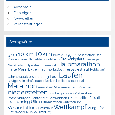
Allgemein
Einsteiger
Newsletter
Veranstaltungen
Schlagwörter
10km
10 km
5km
42.195km
Assamstadt
Bad
21km
Dreikönigslauf
Mergentheim
Blaufelden
Crailsheim
Einsteiger
Halbmarathon
Elpersheim
Frankfurt
Einsteigerlauf
herbstfestlauf
Harte Mann Extremlauf
herbstfest
Hobbylauf
Laufen
Lauf
Jahreshauptversammlung
Laufgemeinschaft Tauberfranken
liebliches Taubertal
Marathon
Muswiesenlauf
München
messelauf
niederstetten
nürnberg
Rothenburg
Rodgau
Trail
stadtlauf
Rothenburger Lichterlauf
Schwäbisch Hall
Trailrunning
Ultra
Ultramarathon
Unterschüpf
Wettkampf
Veranstaltung
Wings for
Volkslauf
Würzburg
Life World Run