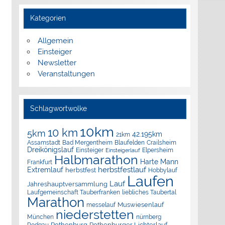
Kategorien
Allgemein
Einsteiger
Newsletter
Veranstaltungen
Schlagwortwolke
10km
10 km
5km
42.195km
21km
Assamstadt
Bad Mergentheim
Blaufelden
Crailsheim
Dreikönigslauf
Elpersheim
Einsteiger
Einsteigerlauf
Halbmarathon
Harte Mann
Frankfurt
herbstfestlauf
Extremlauf
herbstfest
Hobbylauf
Laufen
Lauf
Jahreshauptversammlung
Laufgemeinschaft Tauberfranken
liebliches Taubertal
Marathon
Muswiesenlauf
messelauf
niederstetten
München
nürnberg
Rothenburg
Rothenburger Lichterlauf