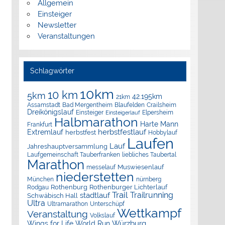
Allgemein
Einsteiger
Newsletter
Veranstaltungen
Schlagwörter
10km
10 km
5km
42.195km
21km
Assamstadt
Bad Mergentheim
Blaufelden
Crailsheim
Dreikönigslauf
Elpersheim
Einsteiger
Einsteigerlauf
Halbmarathon
Harte Mann
Frankfurt
herbstfestlauf
Extremlauf
herbstfest
Hobbylauf
Laufen
Lauf
Jahreshauptversammlung
Laufgemeinschaft Tauberfranken
liebliches Taubertal
Marathon
Muswiesenlauf
messelauf
niederstetten
München
nürnberg
Rothenburg
Rothenburger Lichterlauf
Rodgau
Trail
Trailrunning
stadtlauf
Schwäbisch Hall
Ultra
Ultramarathon
Unterschüpf
Wettkampf
Veranstaltung
Volkslauf
Würzburg
Wings for Life World Run