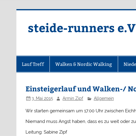
Zum
Inhalt
springen
steide-runners e.V
Lauf Treff
Walken & Nordic Walking
Niede
Einsteigerlauf und Walken-/ N
3. Mai 2015
Armin Zipf
Allgemein
Wir starten gemeinsam um 17.00 Uhr zwischen Eichh
Niemand muss Angst haben, dass es zu weit oder zu 
Leitung: Sabine Zipf