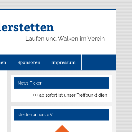
derstetten
Laufen und Walken im Verein
hen
Sponsoren
Impressum
News Ticker
+++ ab sofort ist unser Treffpunkt dienstags und do
steide-runners e.V.